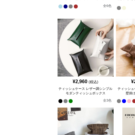
全
6
色
¥
2,960
¥
(税込)
ティッシュケース レザー調シンプル
ティッシュ
モダンティッシュボックス
壁掛
全
3
色