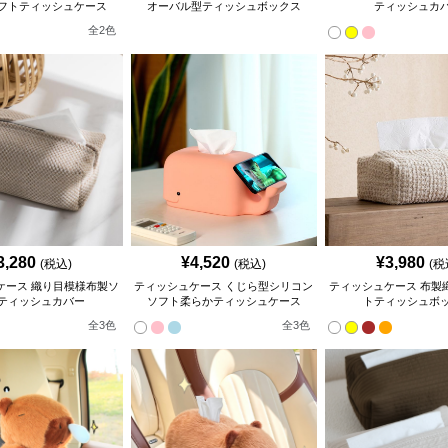
フトティッシュケース
オーバル型ティッシュボックス
ティッシュカ
全
2
色
3,280
¥
4,520
¥
3,980
(税込)
(税込)
(税
ケース 織り目模様布製ソ
ティッシュケース くじら型シリコン
ティッシュケース 布製
ティッシュカバー
ソフト柔らかティッシュケース
トティッシュボ
全
3
色
全
3
色