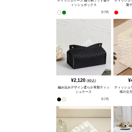
ティッシュケース 織り柄ソフト製テ
ティッシュ
ィッシュボックス
製
全
3
色
¥
2,120
¥
(税込)
編み込みデザイン柔らか革製ティッ
ティッシュ
シュケース
様の立
全
2
色