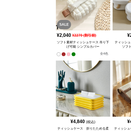
SALE
¥
2,040
¥
¥
2270
(割引前)
ソフト素材ティッシュケース 吊り下
ティッシュ
げ可能 シンプルカバー
ソフ
全
4
色
¥
4,840
¥
(税込)
ティッシュケース 折りたためる柔
ティッシュ