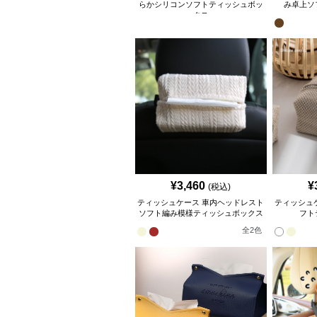
らかシリコンソフトティッシュボッ
み卓上ソ
クス
¥
3,460
¥
(税込)
ティッシュケース 車内ヘッドレスト
ティッシュ
ソフト編み模様ティッシュボックス
フト
全
2
色