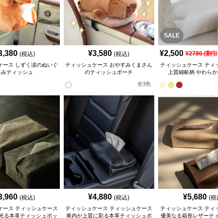
SALE
3,380
¥
3,580
¥
2,500
¥
2780
(割引
(税込)
(税込)
ケース しずく涙のぬいぐ
ティッシュケース おやすみくまさん
ティッシュケース ティ
るみティッシュ
のティッシュポーチ
上質細畝柄 やわら
全
3
色
3,960
¥
4,880
¥
5,680
(税込)
(税込)
(税
ケース ティッシュケース
ティッシュケース ティッシュケース
ティッシュケース ティ
光る本革ティッシュボッ
車内が上質に彩る本革ティッシュボ
優美なる箱形レザーテ