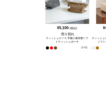
¥
5,100
¥
(税込)
売り切れ
ティッシュケース 手織り風布製ソフ
ティッシュ
トティッシュポーチ
ソフト
全
4
色