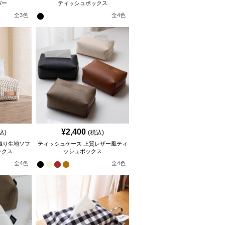
バー
ティッシュボックス
全
3
色
全
4
色
¥
2,400
込)
(税込)
織り生地ソフ
ティッシュケース 上質レザー風ティ
ックス
ッシュボックス
全
4
色
全
4
色