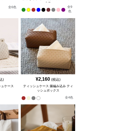
クス
全
9
全
6
色
色
¥
2,160
込)
(税込)
シュケース
ティッシュケース 籐編み込み ティ
ッシュボックス
全
4
色