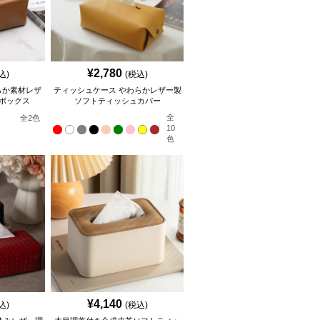
¥
2,780
込)
(税込)
らか素材レザ
ティッシュケース やわらかレザー製
ボックス
ソフトティッシュカバー
全
全
2
色
10
色
¥
4,140
込)
(税込)