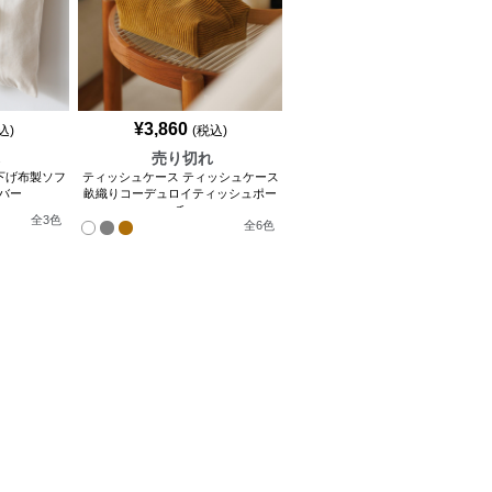
¥
3,860
込)
(税込)
れ
売り切れ
下げ布製ソフ
ティッシュケース ティッシュケース
バー
畝織りコーデュロイティッシュポー
チ
全
3
色
全
6
色