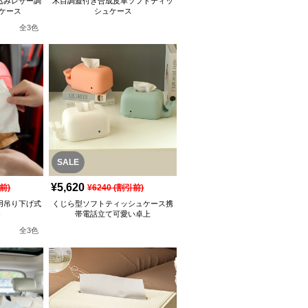
込みレザー調
木目調蓋付き合成皮革ソフトティッ
ケース
シュケース
全
3
色
SALE
¥
5,620
前)
¥
6240
(割引前)
用吊り下げ式
くじら型ソフトティッシュケース携
ト
帯電話立て可愛い卓上
全
3
色