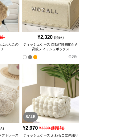
¥
2,320
前)
(税込)
もふわんこの
ティッシュケース 自動昇降機能付き
ーチ
高級ティッシュボックス
全
3
色
SALE
¥
2,970
¥
3300
(割引前)
込)
ソフトレース
ティッシュケース ふわもこ立体織り