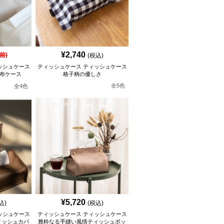
¥
2,740
前)
(税込)
ッシュケース
ティッシュケース ティッシュケース
か布ケース
格子柄の優しさ
全
5
色
全
4
色
¥
5,720
込)
(税込)
ッシュケース
ティッシュケース ティッシュケース
ィッシュカバ
雅粋なる手縫い風情ティッシュボッ