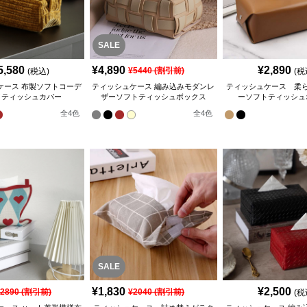
SALE
5,580
¥
4,890
¥
2,890
¥
5440
(割引前)
(税込)
(税
ケース 布製ソフトコーデ
ティッシュケース 編み込みモダンレ
ティッシュケース 柔
イティッシュカバー
ザーソフトティッシュボックス
ーソフトティッシュ
全
4
色
全
4
色
SALE
¥
1,830
¥
2,500
¥
2890
(割引前)
¥
2040
(割引前)
(税