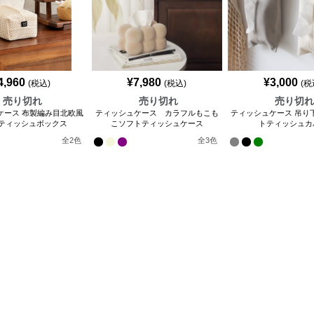
4,960
¥
7,980
¥
3,000
(税込)
(税込)
(税
売り切れ
売り切れ
売り切
ケース 布製編み目北欧風
ティッシュケース カラフルもこも
ティッシュケース 吊り
ティッシュボックス
こソフトティッシュケース
トティッシュカ
全
2
色
全
3
色