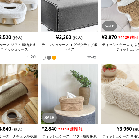
SALE
2,520
¥
2,360
¥
3,970
¥
4420
(割引
(税込)
(税込)
ケース ソフト 動物友達
ティッシュケース エグゼクティブボ
ティッシュケース もふ
トティッシュケース
ックス
ティッシュポ
全
3
色
全
3
色
SALE
4,640
¥
2,840
¥
3,960
¥
3160
(割引前)
(税込)
(税
ケース ナチュラル草編
ティッシュケース ソフト編み麻風
ティッシュケース 高級