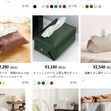
クス
ックス
ー
全
2
色
全
12
色
2,280
¥
3,160
¥
2,540
(税込)
(税込)
(税
ケース 布製のおしゃれ
ティッシュケース 上質な革のティッ
洗練ラタン調ティッ
けティッシュケース
シュボックス
全
5
色
全
5
色