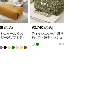
80
¥
2,740
¥
2,890
(税込)
(税込)
(税込)
ッシュケース やわ
ティッシュケース 織り
ティッシュケース ハー
レザー製ソフトティ
柄ソフト製ティッシュボ
ト菱形模様布製ティッシ
ュカバー
ックス
ュケース
全
全
3
色
10
色