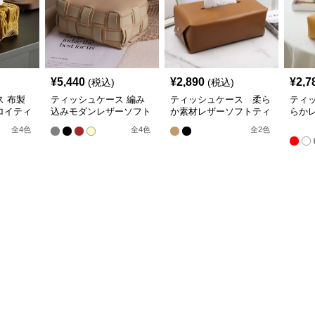
¥
5,440
¥
2,890
¥
2,7
(税込)
(税込)
 布製
ティッシュケース 編み
ティッシュケース 柔ら
ティ
ロイティ
込みモダンレザーソフト
か素材レザーソフトティ
らか
ティッシュボックス
ッシュボックス
ッシ
全
4
色
全
4
色
全
2
色