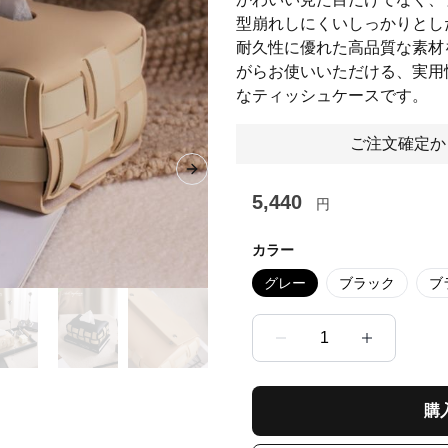
型崩れしにくいしっかりとし
耐久性に優れた高品質な素材
がらお使いいただける、実用
なティッシュケースです。
ご注文確定か
Next slide
5,440
円
カラー
グレー
ブラック
ブ
1
購