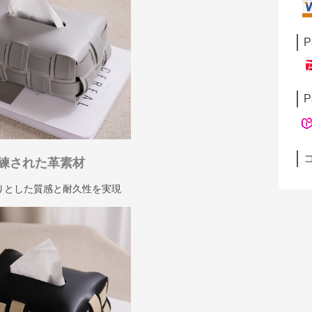
P
P
練された革素材
りとした質感と耐久性を実現