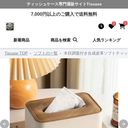
ティッシュケース
専門通販サイト
Tiscase
7,000
円以上のご購入で送料無料
0
0
新着商品
商品を検索
人気ランキング
Tiscase TOP
›
ソフトの一覧
›
木目調蓋付き合成皮革ソフトティッ
Previous slide
Ne