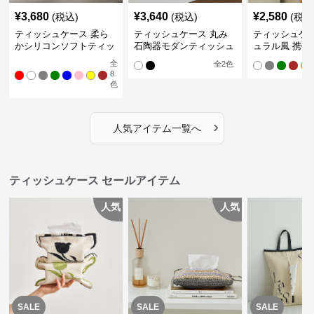
¥
3,680
¥
3,640
¥
2,580
(税込)
(税込)
(税込
ティッシュケース 柔ら
ティッシュケース 丸み
ティッシュケー
かシリコンソフトティッ
石陶器モダンティッシュ
ュラル風 携帯
シュボックス
ボックス
ュポーチ
全
全
2
色
8
色
›
人気アイテム一覧へ
ティッシュケース セールアイテム
人気
人気
SALE
SALE
SALE