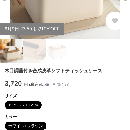
8
月
9
日 23:59まで10%OFF
木目調蓋付き合成皮革ソフトティッシュケース
3,720
円 (税込)
4,140
円 (割引前)
サイズ
19ｘ12ｘ10ｃｍ
カラー
ホワイト+ブラウン