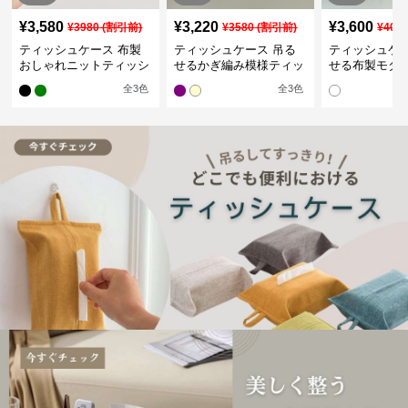
¥
3,580
¥
3,220
¥
3,600
¥
3980
(割引前)
¥
3580
(割引前)
¥
400
ティッシュケース 布製
ティッシュケース 吊る
ティッシュケー
おしゃれニットティッシ
せるかぎ編み模様ティッ
せる布製モダ
ュカバー
シュケース
インポーチ
全
3
色
全
3
色