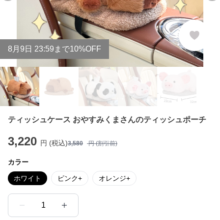
8
月
9
日 23:59まで10%OFF
ティッシュケース おやすみくまさんのティッシュポーチ
3,220
円 (税込)
3,580
円 (割引前)
カラー
ホワイト
ピンク+
オレンジ+
1