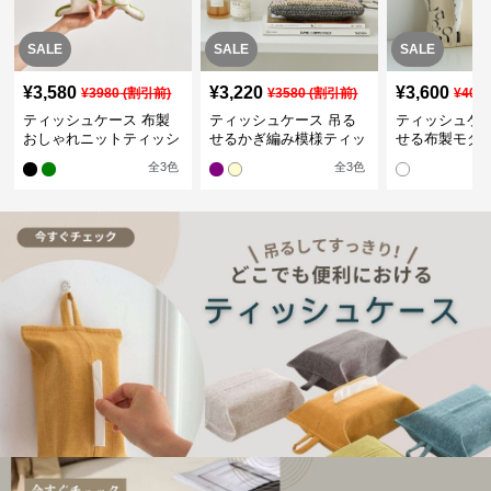
SALE
SALE
SALE
¥
3,580
¥
3,220
¥
3,600
¥
3980
(割引前)
¥
3580
(割引前)
¥
400
ティッシュケース 布製
ティッシュケース 吊る
ティッシュケー
おしゃれニットティッシ
せるかぎ編み模様ティッ
せる布製モダ
ュカバー
シュケース
インポーチ
全
3
色
全
3
色