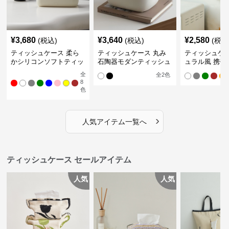
¥
3,680
¥
3,640
¥
2,580
(税込)
(税込)
(税込
ティッシュケース 柔ら
ティッシュケース 丸み
ティッシュケー
かシリコンソフトティッ
石陶器モダンティッシュ
ュラル風 携帯
シュボックス
ボックス
ュポーチ
全
全
2
色
8
色
›
人気アイテム一覧へ
ティッシュケース セールアイテム
人気
人気