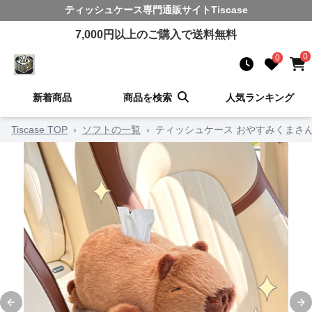
ティッシュケース
専門通販サイト
Tiscase
7,000
円以上のご購入で送料無料
0
0
新着商品
商品を検索
人気ランキング
Tiscase TOP
›
ソフトの一覧
›
ティッシュケース おやすみくまさ
Previous slide
Ne