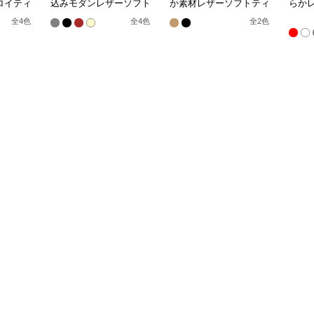
ロイティ
込みモダンレザーソフト
か素材レザーソフトティ
らか
ティッシュボックス
ッシュボックス
ッシ
全
4
色
全
4
色
全
2
色