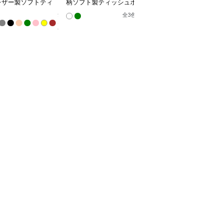
レザー製ソフトティ
柄ソフト製ティッシュボ
ト菱形模様布製ティッシ
ュカバー
ックス
ュケース
全
全
3
色
10
色