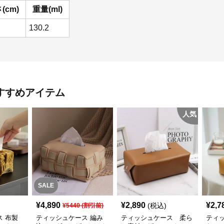
(cm)
重量(ml)
130.2
すすめアイテム
人気
SALE
¥
4,890
¥
2,890
¥
2,7
(税込)
¥
5440
(割引前)
 布製
ティッシュケース 編み
ティッシュケース 柔ら
ティ