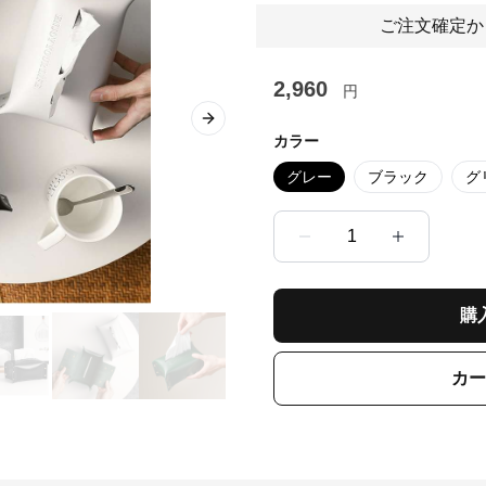
ご注文確定か
2,960
円
Next slide
カラー
グレー
ブラック
グ
1
購
カー