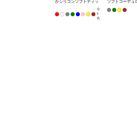
かシリコンソフトティッ
ソフトコーデュ
シュボックス
ッシュカバー
全
8
色