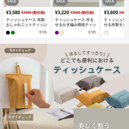
SALE
SALE
SALE
¥
3,580
¥
3,220
¥
3,600
¥
3980
(割引前)
¥
3580
(割引前)
¥
400
ティッシュケース 布製
ティッシュケース 吊る
ティッシュケー
おしゃれニットティッシ
せるかぎ編み模様ティッ
せる布製モダ
ュカバー
シュケース
インポーチ
全
3
色
全
3
色