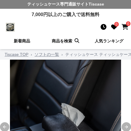
ティッシュケース
専門通販サイト
Tiscase
7,000
円以上のご購入で送料無料
0
0
新着商品
商品を検索
人気ランキング
Tiscase TOP
›
ソフトの一覧
›
ティッシュケース ティッシュケー
Previous slide
Ne