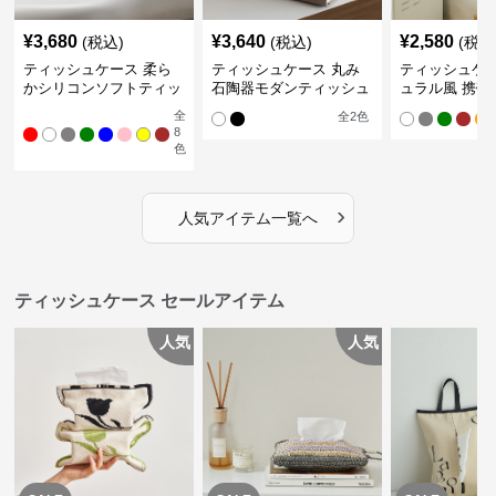
¥
3,680
¥
3,640
¥
2,580
(税込)
(税込)
(税込
ティッシュケース 柔ら
ティッシュケース 丸み
ティッシュケー
かシリコンソフトティッ
石陶器モダンティッシュ
ュラル風 携帯
シュボックス
ボックス
ュポーチ
全
全
2
色
8
色
›
人気アイテム一覧へ
ティッシュケース セールアイテム
人気
人気