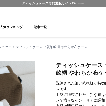
ティッシュケース
専門通販サイト
Tiscase
人気ランキング
記事一覧
シュケース ティッシュケース 上質細畝柄 やわらか布ケース
ティッシュケース 
畝柄 やわらか布ケ
洗練された細い畝模様が特徴
スです。
丁寧に縫製された上質な布は
ンで様々なインテリアに調和
上部の開口部からティッシュ