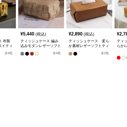
¥
5,440
¥
2,890
¥
2,7
(税込)
(税込)
 布製
ティッシュケース 編み
ティッシュケース 柔ら
ティ
ロイティ
込みモダンレザーソフト
か素材レザーソフトティ
らか
ティッシュボックス
ッシュボックス
ッシ
全
4
色
全
4
色
全
2
色