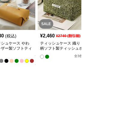
SALE
80
¥
2,460
¥
2,890
(税込)
(税込)
¥
2740
(割引前)
ッシュケース やわ
ティッシュケース 織り
ティッシュケース ハー
レザー製ソフトティ
柄ソフト製ティッシュボ
ト菱形模様布製ティッシ
ュカバー
ックス
ュケース
全
全
3
色
10
色