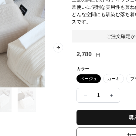
常使いに便利な実用性も兼ね
どんな空間にも馴染む落ち着
スです。
ご注文確定か
Next slide
2,780
円
カラー
ベージュ
カーキ
ブ
1
購
カー