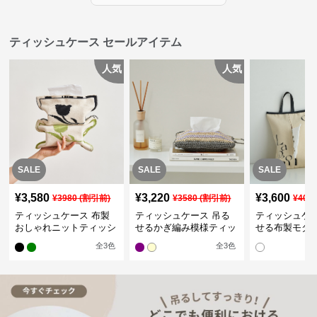
ティッシュケース セールアイテム
人気
人気
SALE
SALE
SALE
¥
3,580
¥
3,220
¥
3,600
¥
3980
(割引前)
¥
3580
(割引前)
¥
400
ティッシュケース 布製
ティッシュケース 吊る
ティッシュケー
おしゃれニットティッシ
せるかぎ編み模様ティッ
せる布製モダ
ュカバー
シュケース
インポーチ
全
3
色
全
3
色