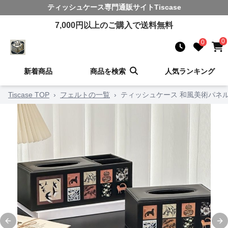
ティッシュケース
専門通販サイト
Tiscase
7,000
円以上のご購入で送料無料
0
0
新着商品
商品を検索
人気ランキング
Tiscase TOP
›
フェルトの一覧
›
ティッシュケース 和風美術パネ
Previous slide
Ne