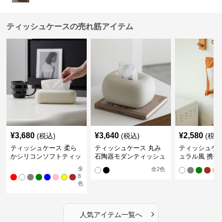
ティッシュケースの売れ筋アイテム
¥
3,680
¥
3,640
¥
2,580
(税込)
(税込)
(税込
ティッシュケース 柔ら
ティッシュケース 丸み
ティッシュケー
かシリコンソフトティッ
石陶器モダンティッシュ
ュラル風 携帯
シュボックス
ボックス
ュポーチ
全
全
2
色
8
色
›
人気アイテム一覧へ