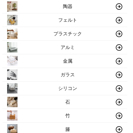
陶器
フェルト
プラスチック
アルミ
金属
ガラス
シリコン
石
竹
籐