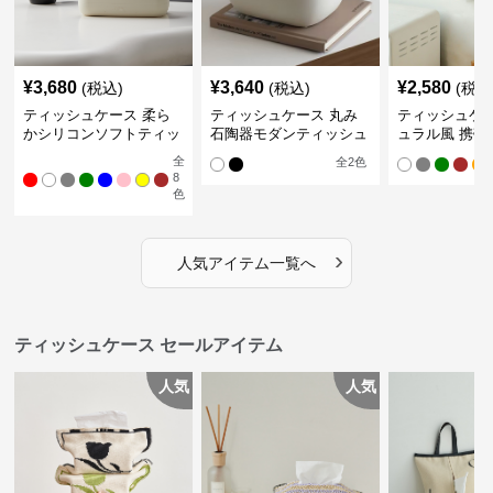
¥
3,680
¥
3,640
¥
2,580
(税込)
(税込)
(税込
ティッシュケース 柔ら
ティッシュケース 丸み
ティッシュケー
かシリコンソフトティッ
石陶器モダンティッシュ
ュラル風 携帯
シュボックス
ボックス
ュポーチ
全
全
2
色
8
色
›
人気アイテム一覧へ
ティッシュケース セールアイテム
人気
人気