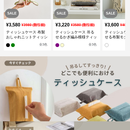
SALE
SALE
SALE
¥
3,580
¥
3,220
¥
3,600
¥
3980
(割引前)
¥
3580
(割引前)
¥
400
ティッシュケース 布製
ティッシュケース 吊る
ティッシュケー
おしゃれニットティッシ
せるかぎ編み模様ティッ
せる布製モダ
ュカバー
シュケース
インポーチ
全
3
色
全
3
色