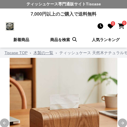
ティッシュケース
専門通販サイト
Tiscase
7,000
円以上のご購入で送料無料
0
0
新着商品
商品を検索
人気ランキング
Tiscase TOP
›
木製の一覧
›
ティッシュケース 天然木ナチュラル
Previous slide
Ne