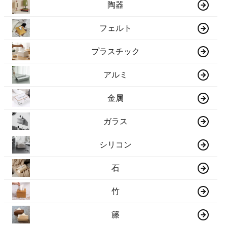
陶器
フェルト
プラスチック
アルミ
金属
ガラス
シリコン
石
竹
籐