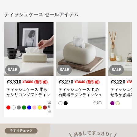
ティッシュケース セールアイテム
SALE
SALE
SALE
¥
3,310
¥
3,270
¥
3,220
¥
3680
(割引前)
¥
3640
(割引前)
¥
358
ティッシュケース 柔ら
ティッシュケース 丸み
ティッシュケー
かシリコンソフトティッ
石陶器モダンティッシュ
せるかぎ編み
シュボックス
ボックス
シュケース
全
全
2
色
8
色