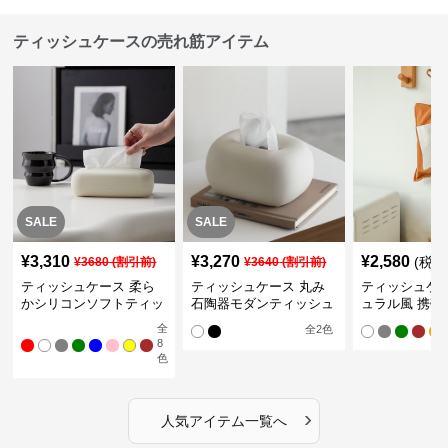
ティッシュケースの売れ筋アイテム
SALE
SALE
¥
3,310
¥
3,270
¥
2,580
(税込
¥
3680
(割引前)
¥
3640
(割引前)
ティッシュケース 柔ら
ティッシュケース 丸み
ティッシュケー
かシリコンソフトティッ
石陶器モダンティッシュ
ュラル風 携帯
シュボックス
ボックス
ュポーチ
全
全
2
色
8
色
›
人気アイテム一覧へ