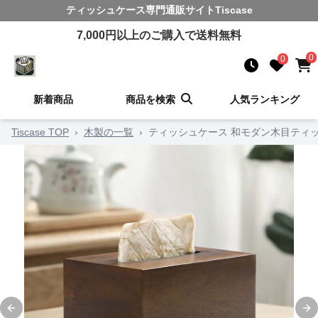
ティッシュケース
専門通販サイト
Tiscase
7,000
円以上のご購入で送料無料
0
0
新着商品
商品を検索
人気ランキング
Tiscase TOP
›
木製の一覧
›
ティッシュケース 和モダン木目ティ
Previous slide
Ne