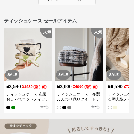
ティッシュケース セールアイテム
人気
人気
SALE
SALE
SALE
¥
3,580
¥
3,600
¥
6,590
¥
3980
(割引前)
¥
4000
(割引前)
¥
732
ティッシュケース 布製
ティッシュケース 布製
ティッシュケ
おしゃれニットティッシ
ふんわり織りツイードテ
石調丸型ティ
ュカバー
ィッシュケース
ス
全
3
色
全
3
色