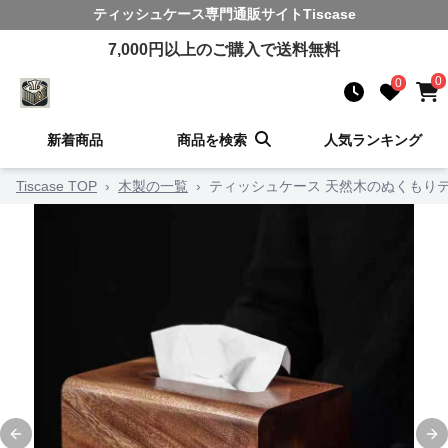
ティッシュケース
専門通販サイト
Tiscase
7,000
円以上のご購入で送料無料
0
0
新着商品
商品を検索
人気ランキング
Tiscase TOP
›
木製の一覧
›
ティッシュケース 天然木のぬくもり
Previous slide
Ne