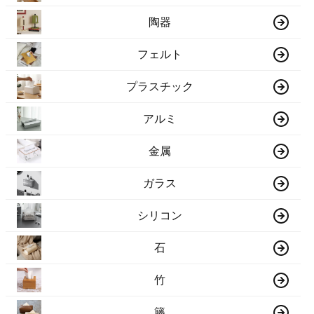
陶器
フェルト
プラスチック
アルミ
金属
ガラス
シリコン
石
竹
籐