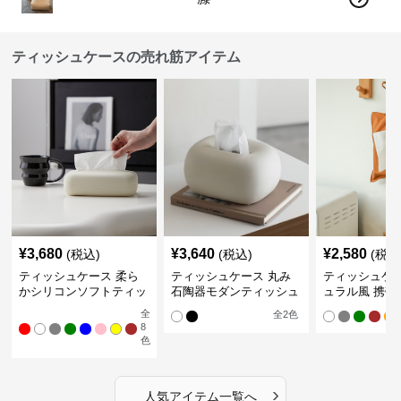
ティッシュケースの売れ筋アイテム
¥
3,680
¥
3,640
¥
2,580
(税込)
(税込)
(税込
ティッシュケース 柔ら
ティッシュケース 丸み
ティッシュケー
かシリコンソフトティッ
石陶器モダンティッシュ
ュラル風 携帯
シュボックス
ボックス
ュポーチ
全
全
2
色
8
色
›
人気アイテム一覧へ