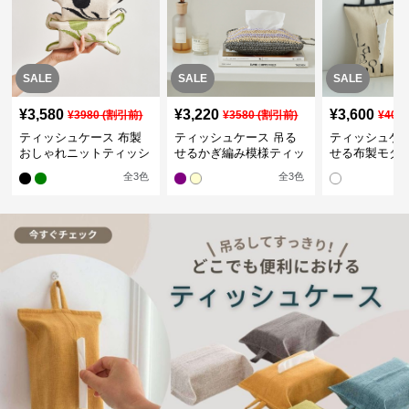
SALE
SALE
SALE
¥
3,580
¥
3,220
¥
3,600
¥
3980
(割引前)
¥
3580
(割引前)
¥
400
ティッシュケース 布製
ティッシュケース 吊る
ティッシュケー
おしゃれニットティッシ
せるかぎ編み模様ティッ
せる布製モダ
ュカバー
シュケース
インポーチ
全
3
色
全
3
色