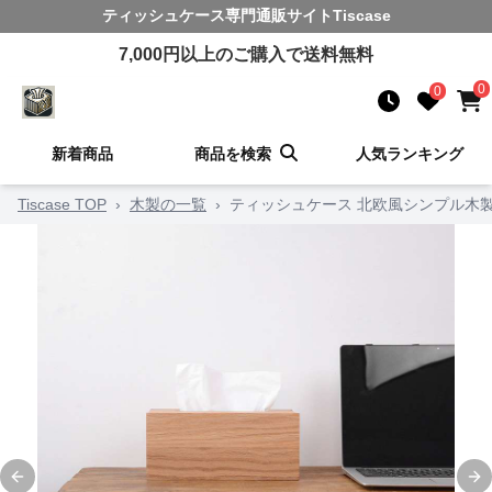
ティッシュケース
専門通販サイト
Tiscase
7,000
円以上のご購入で送料無料
0
0
新着商品
商品を検索
人気ランキング
Tiscase TOP
›
木製の一覧
›
ティッシュケース 北欧風シンプル木
Previous slide
Ne