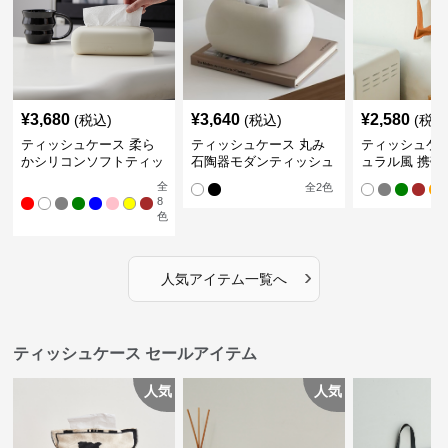
¥
3,680
¥
3,640
¥
2,580
(税込)
(税込)
(税込
ティッシュケース 柔ら
ティッシュケース 丸み
ティッシュケー
かシリコンソフトティッ
石陶器モダンティッシュ
ュラル風 携帯
シュボックス
ボックス
ュポーチ
全
全
2
色
8
色
›
人気アイテム一覧へ
ティッシュケース セールアイテム
人気
人気