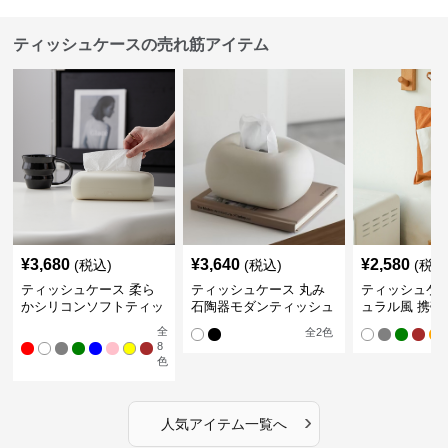
ティッシュケースの売れ筋アイテム
¥
3,680
¥
3,640
¥
2,580
(税込)
(税込)
(税込
ティッシュケース 柔ら
ティッシュケース 丸み
ティッシュケー
かシリコンソフトティッ
石陶器モダンティッシュ
ュラル風 携帯
シュボックス
ボックス
ュポーチ
全
全
2
色
8
色
›
人気アイテム一覧へ