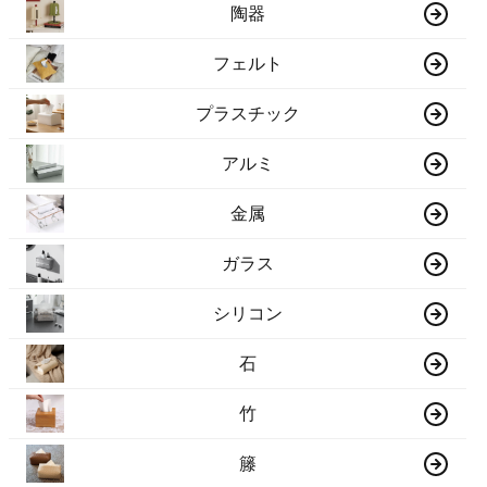
陶器
フェルト
プラスチック
アルミ
金属
ガラス
シリコン
石
竹
籐