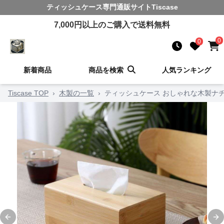
ティッシュケース
専門通販サイト
Tiscase
7,000
円以上のご購入で送料無料
0
0
新着商品
商品を検索
人気ランキング
Tiscase TOP
›
木製の一覧
›
ティッシュケース おしゃれな木製ナ
Previous slide
Ne