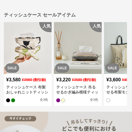
ティッシュケース セールアイテム
人気
人気
SALE
SALE
SALE
¥
3,580
¥
3,220
¥
3,600
¥
3980
(割引前)
¥
3580
(割引前)
¥
400
ティッシュケース 布製
ティッシュケース 吊る
ティッシュケー
おしゃれニットティッシ
せるかぎ編み模様ティッ
せる布製モダ
ュカバー
シュケース
インポーチ
全
3
色
全
3
色