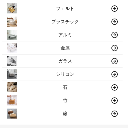
フェルト
プラスチック
アルミ
金属
ガラス
シリコン
石
竹
籐