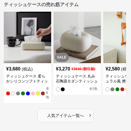
ティッシュケースの売れ筋アイテム
SALE
¥
3,680
¥
3,270
¥
2,580
(税込)
(税込
¥
3640
(割引前)
ティッシュケース 柔ら
ティッシュケース 丸み
ティッシュケー
かシリコンソフトティッ
石陶器モダンティッシュ
ュラル風 携帯
シュボックス
ボックス
ュポーチ
全
全
2
色
8
色
›
人気アイテム一覧へ