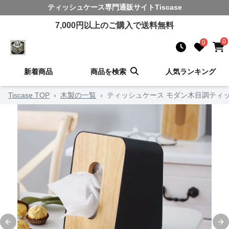
ティッシュケース
専門通販サイト
Tiscase
7,000
円以上のご購入で送料無料
0
0
新着商品
商品を検索
人気ランキング
Tiscase TOP
›
木製の一覧
›
ティッシュケース モダン木目調ティ
Previous slide
Ne