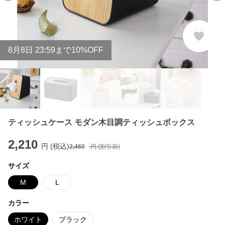
8
月
8
日 23:59まで10%OFF
ティッシュケース モダン木目調ティッシュボックス
2,210
円 (税込)
2,460
円 (割引前)
サイズ
M
L
カラー
ホワイト
ブラック