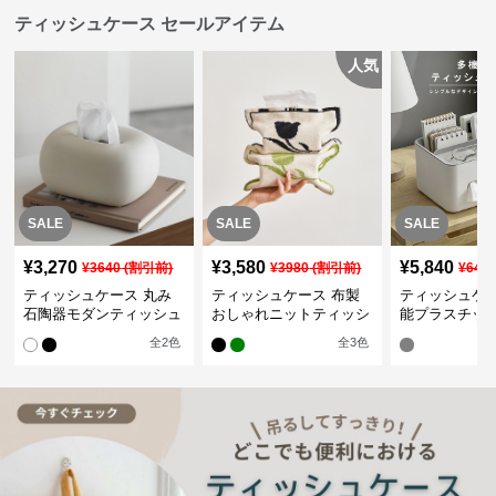
ティッシュケース セールアイテム
人気
SALE
SALE
SALE
¥
3,270
¥
3,580
¥
5,840
¥
3640
(割引前)
¥
3980
(割引前)
¥
649
ティッシュケース 丸み
ティッシュケース 布製
ティッシュケ
石陶器モダンティッシュ
おしゃれニットティッシ
能プラスチッ
ボックス
ュカバー
シュケース 小
全
2
色
全
3
色