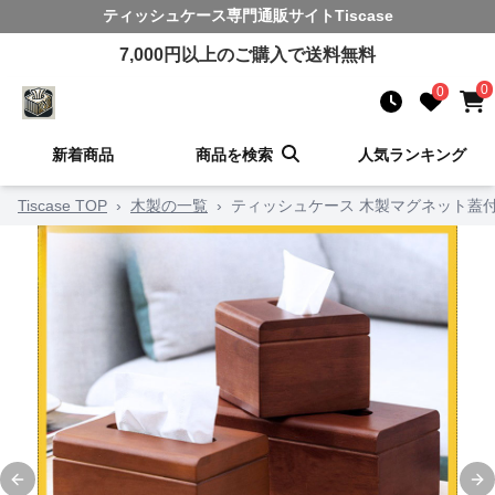
ティッシュケース
専門通販サイト
Tiscase
7,000
円以上のご購入で送料無料
0
0
新着商品
商品を検索
人気ランキング
Tiscase TOP
›
木製の一覧
›
ティッシュケース 木製マグネット蓋
Previous slide
Ne