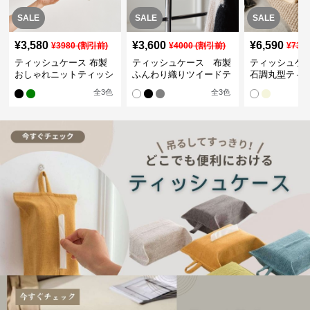
SALE
SALE
SALE
¥
3,580
¥
3,600
¥
6,590
¥
3980
(割引前)
¥
4000
(割引前)
¥
732
ティッシュケース 布製
ティッシュケース 布製
ティッシュケ
おしゃれニットティッシ
ふんわり織りツイードテ
石調丸型ティ
ュカバー
ィッシュケース
ス
全
3
色
全
3
色