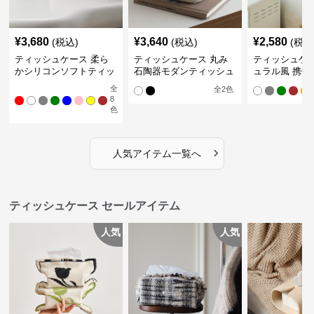
¥
3,680
¥
3,640
¥
2,580
(税込)
(税込)
(税込
ティッシュケース 柔ら
ティッシュケース 丸み
ティッシュケー
かシリコンソフトティッ
石陶器モダンティッシュ
ュラル風 携帯
シュボックス
ボックス
ュポーチ
全
全
2
色
8
色
›
人気アイテム一覧へ
ティッシュケース セールアイテム
人気
人気