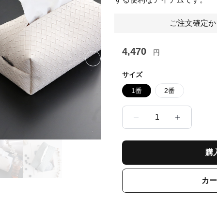
ご注文確定か
4,470
円
Next slide
サイズ
1番
2番
1
購
カー