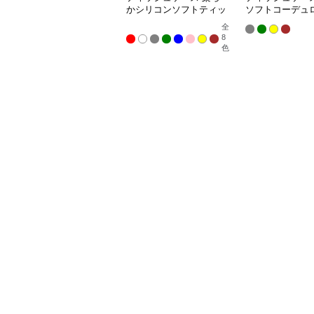
かシリコンソフトティッ
ソフトコーデュ
シュボックス
ッシュカバー
全
8
色