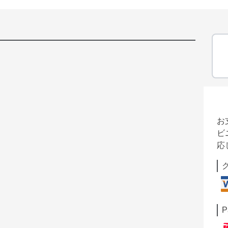
お
ビ
応
P