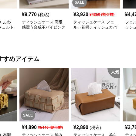
SALE
¥
9,770
¥
3,920
¥
4,4
(税込)
¥
4350
(割引前)
 ふわ
ティッシュケース 高級
ティッシュケース フェ
フェ
フェルト
感漂う合成革パイピング
ルト花柄ティッシュカバ
ッシ
ス
仕立てのティッシュケー
ー 取っ手付き可愛いボ
カバ
ス
ックス型
すすめアイテム
人気
SALE
¥
4,890
¥
2,890
¥
2,7
(税込)
¥
5440
(割引前)
 布製
ティッシュケース 編み
ティッシュケース 柔ら
ティ