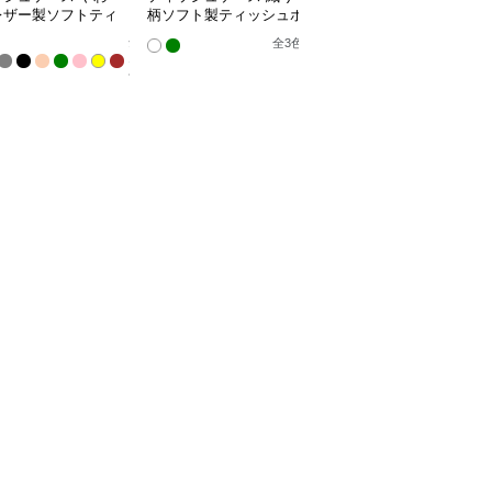
レザー製ソフトティ
柄ソフト製ティッシュボ
ト菱形模様布製ティッシ
ュカバー
ックス
ュケース
全
全
3
色
10
色