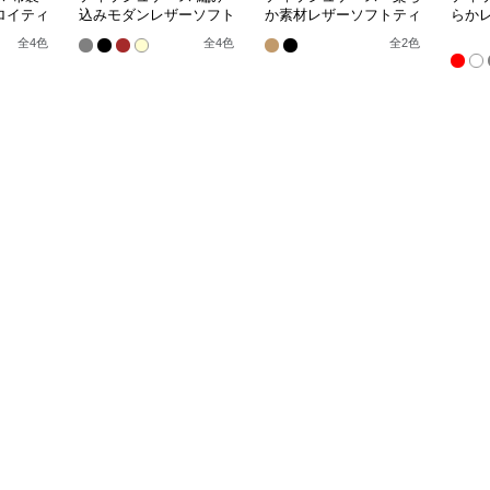
ロイティ
込みモダンレザーソフト
か素材レザーソフトティ
らか
ティッシュボックス
ッシュボックス
ッシ
全
4
色
全
4
色
全
2
色