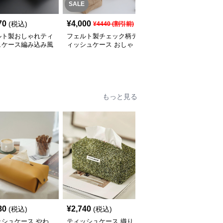
SALE
70
¥
4,000
¥
4,320
(税込)
(税込)
¥
4440
(割引前)
ルト製おしゃれティ
フェルト製チェック柄テ
フェルト製チェック柄テ
ュケース編み込み風
ィッシュケース おしゃ
ィッシュケース吊り下げ
ー
れなカバー
式カバー
もっと見る
SALE
80
¥
2,740
¥
2,600
(税込)
(税込)
¥
2890
(割引前)
ッシュケース やわ
ティッシュケース 織り
ティッシュケース ハー