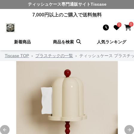
ティッシュケース
専門通販サイト
Tiscase
7,000
円以上のご購入で送料無料
0
0
新着商品
商品を検索
人気ランキング
Tiscase TOP
›
プラスチックの一覧
›
ティッシュケース プラスチ
Previous slide
Ne