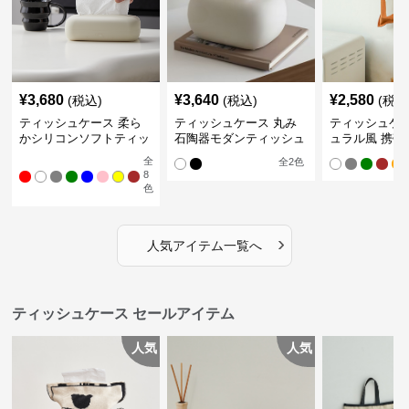
¥
3,680
¥
3,640
¥
2,580
(税込)
(税込)
(税込
ティッシュケース 柔ら
ティッシュケース 丸み
ティッシュケー
かシリコンソフトティッ
石陶器モダンティッシュ
ュラル風 携帯
シュボックス
ボックス
ュポーチ
全
全
2
色
8
色
›
人気アイテム一覧へ
ティッシュケース セールアイテム
人気
人気