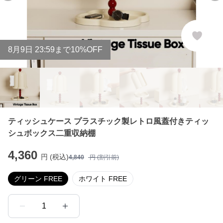
8
月
9
日 23:59まで10%OFF
ティッシュケース プラスチック製レトロ風蓋付きティッ
シュボックス二重収納棚
4,360
円 (税込)
4,840
円 (割引前)
グリーン FREE
ホワイト FREE
1