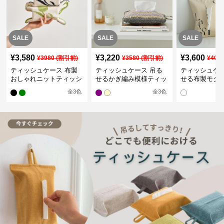
SALE
SALE
SALE
¥
3,580
¥
3,220
¥
3,600
¥
3980
(割引前)
¥
3580
(割引前)
¥
400
ティッシュケース 布製
ティッシュケース 吊る
ティッシュケー
おしゃれニットティッシ
せるかぎ編み模様ティッ
せる布製モダ
ュカバー
シュケース
インポーチ
全
3
色
全
3
色