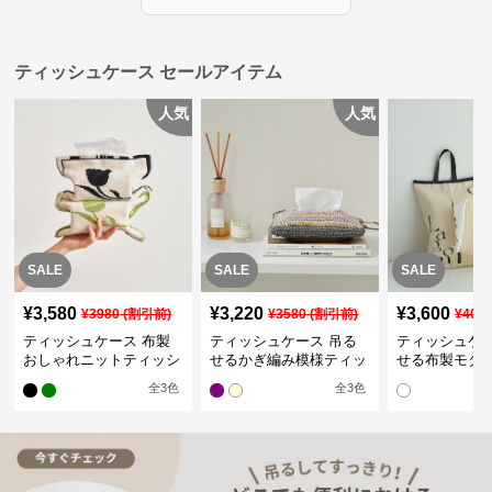
ティッシュケース セールアイテム
人気
人気
SALE
SALE
SALE
¥
3,580
¥
3,220
¥
3,600
¥
3980
(割引前)
¥
3580
(割引前)
¥
400
ティッシュケース 布製
ティッシュケース 吊る
ティッシュケー
おしゃれニットティッシ
せるかぎ編み模様ティッ
せる布製モダ
ュカバー
シュケース
インポーチ
全
3
色
全
3
色