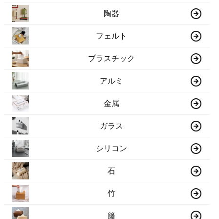
陶器
フェルト
プラスチック
アルミ
金属
ガラス
シリコン
石
竹
籐