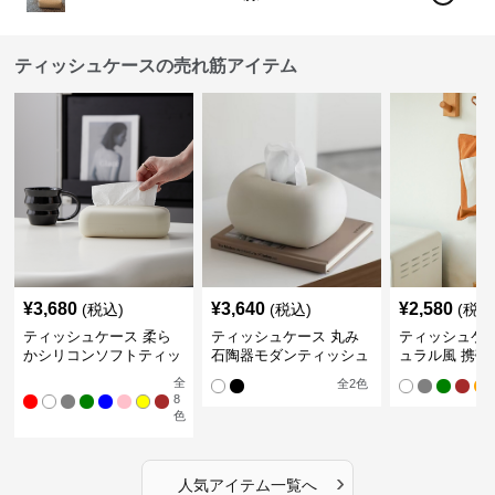
ティッシュケースの売れ筋アイテム
¥
3,680
¥
3,640
¥
2,580
(税込)
(税込)
(税込
ティッシュケース 柔ら
ティッシュケース 丸み
ティッシュケー
かシリコンソフトティッ
石陶器モダンティッシュ
ュラル風 携帯
シュボックス
ボックス
ュポーチ
全
全
2
色
8
色
›
人気アイテム一覧へ