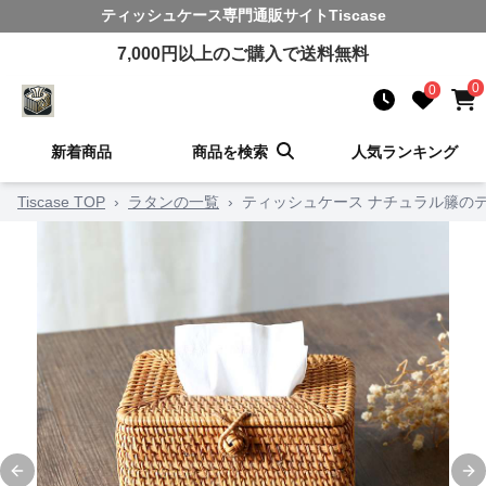
ティッシュケース
専門通販サイト
Tiscase
7,000
円以上のご購入で送料無料
0
0
新着商品
商品を検索
人気ランキング
Tiscase TOP
›
ラタンの一覧
›
ティッシュケース ナチュラル籐の
Previous slide
Ne