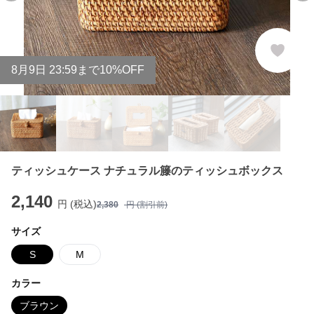
8
月
9
日 23:59まで10%OFF
ティッシュケース ナチュラル籐のティッシュボックス
2,140
円 (税込)
2,380
円 (割引前)
サイズ
S
M
カラー
ブラウン