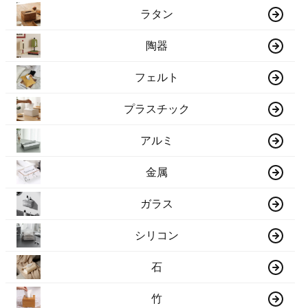
ラタン
陶器
フェルト
プラスチック
アルミ
金属
ガラス
シリコン
石
竹