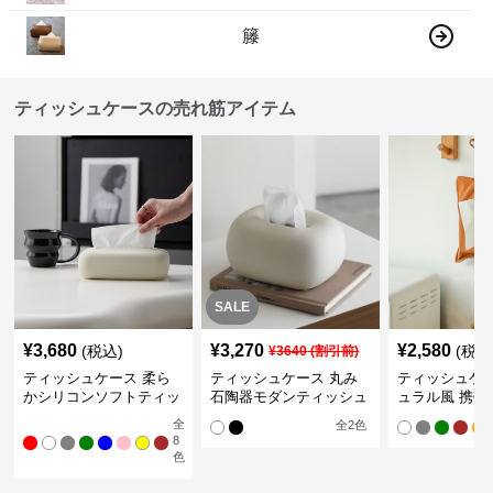
籐
ティッシュケースの売れ筋アイテム
SALE
¥
3,680
¥
3,270
¥
2,580
(税込)
(税込
¥
3640
(割引前)
ティッシュケース 柔ら
ティッシュケース 丸み
ティッシュケー
かシリコンソフトティッ
石陶器モダンティッシュ
ュラル風 携帯
シュボックス
ボックス
ュポーチ
全
全
2
色
8
色