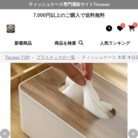
ティッシュケース
専門通販サイト
Tiscase
7,000
円以上のご購入で送料無料
0
0
新着商品
商品を検索
人気ランキング
Tiscase TOP
›
プラスチックの一覧
›
ティッシュケース 木製 木
Previous slide
Ne