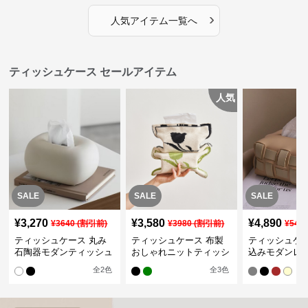
›
人気アイテム一覧へ
ティッシュケース セールアイテム
人気
SALE
SALE
SALE
¥
3,270
¥
3,580
¥
4,890
¥
3640
(割引前)
¥
3980
(割引前)
¥
544
ティッシュケース 丸み
ティッシュケース 布製
ティッシュケー
石陶器モダンティッシュ
おしゃれニットティッシ
込みモダンレ
ボックス
ュカバー
ティッシュボ
全
2
色
全
3
色