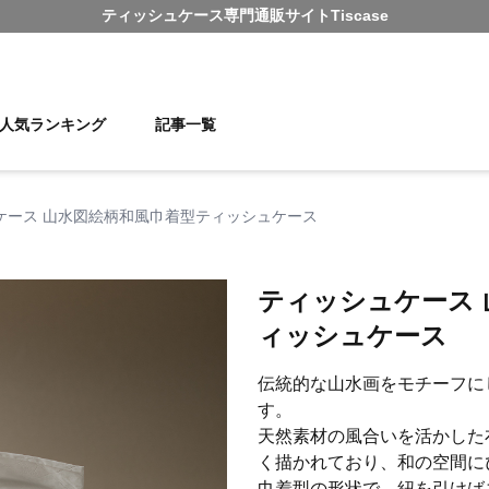
ティッシュケース
専門通販サイト
Tiscase
人気ランキング
記事一覧
ケース 山水図絵柄和風巾着型ティッシュケース
ティッシュケース 
ィッシュケース
伝統的な山水画をモチーフに
す。
天然素材の風合いを活かした
く描かれており、和の空間に
巾着型の形状で、紐を引けば