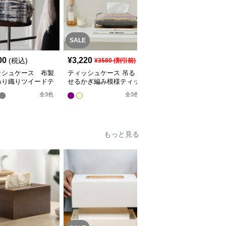
SALE
SALE
00
¥
3,220
¥
3,600
(税込)
¥
3580
(割引前)
¥
4000
(割引前)
ッシュケース 布製
ティッシュケース 吊る
ティッシュケース 布製
わり織りツイードテ
せるかぎ編み模様ティッ
かわいいハート模様ニッ
シュケース
シュケース
トケース
全
3
色
全
3
色
全
2
色
もっと見る