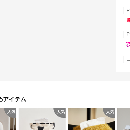
P
P
めアイテム
人気
人気
人気