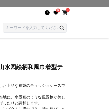
0
0
山水図絵柄和風巾着型テ
した上品な布製のティッシュケースで
布地に、水墨画のような風景柄が美し
ぴったりと調和します。
コンパクトに収納でき、持ち運びにも