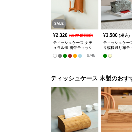
SALE
¥
2,320
¥
3,580
(税込)
¥
2580
(割引前)
ティッシュケース ナチ
ティッシュケー
ュラル風 携帯ティッシ
り模様織り布テ
ュポーチ
ケース
全
6
色
ティッシュケース
木製
のおす