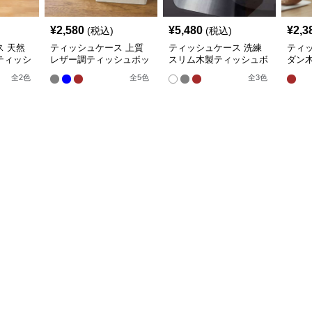
¥
2,580
¥
5,480
¥
2,3
(税込)
(税込)
 天然
ティッシュケース 上質
ティッシュケース 洗練
ティ
ティッシ
レザー調ティッシュボッ
スリム木製ティッシュボ
ダン
クス
ックス
クス
全
2
色
全
5
色
全
3
色