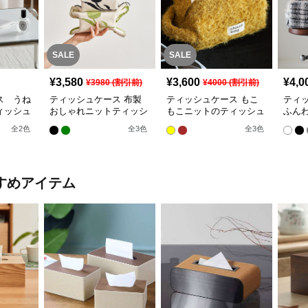
SALE
SALE
¥
3,580
¥
3,600
¥
4,0
¥
3980
(割引前)
¥
4000
(割引前)
ス うね
ティッシュケース 布製
ティッシュケース もこ
ティ
ィッシュ
おしゃれニットティッシ
もこニットのティッシュ
ふん
ュカバー
ボックス
ィッ
全
2
色
全
3
色
全
3
色
すめアイテム