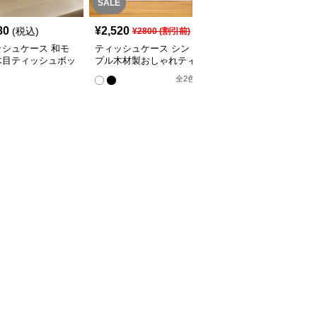
SALE
80
¥
2,520
¥
2,740
(税込)
(税込)
¥
2800
(割引前)
ッシュケース 和モ
ティッシュケース シン
ティッシュケース 北欧
木目ティッシュボッ
プル木材製おしゃれティ
風シンプル木目ティッシ
ッシュボックス
ュボックス
全
6
色
全
2
色