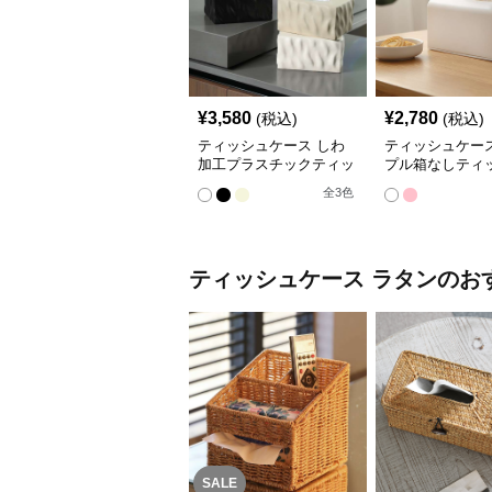
¥
3,580
¥
2,780
(税込)
(税込)
ティッシュケース しわ
ティッシュケース
加工プラスチックティッ
プル箱なしティ
シュボックス
ックス
全
3
色
ティッシュケース
ラタン
のお
SALE