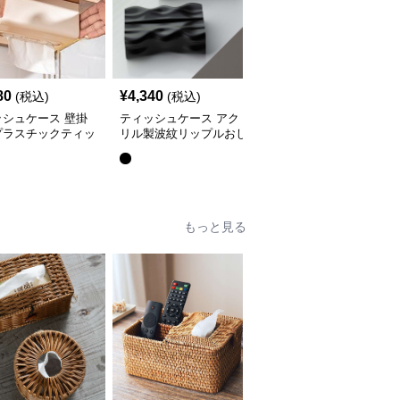
80
¥
4,340
¥
3,260
(税込)
(税込)
(税込)
ッシュケース 壁掛
ティッシュケース アク
ティッシュケース プラ
プラスチックティッ
リル製波紋リップルおし
スチック製縦縞模様おし
ホルダー
ゃれティッシュボックス
ゃれティッシュボックス
全
5
色
ケース
もっと見る
SALE