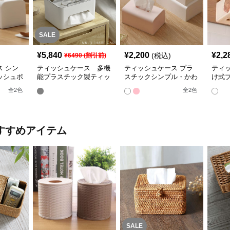
SALE
¥
5,840
¥
2,200
¥
2,2
(税込)
¥
6490
(割引前)
 シン
ティッシュケース 多機
ティッシュケース プラ
ティ
ッシュボ
能プラスチック製ティッ
スチックシンプル・かわ
け式
シュケース 小物入れ
いいティッシュボックス
シュ
全
2
色
全
2
色
すすめアイテム
SALE