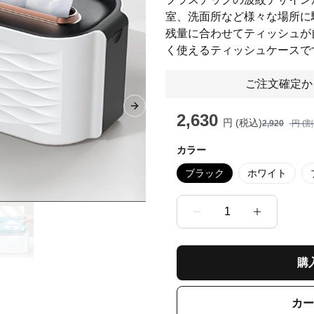
室、洗面所など様々な場所に
残量に合わせてティッシュが
く使えるティッシュケースで
ご注文確定か
Next slide
2,630
円 (税込)
2,920
円 (
カラー
ブラック
ホワイト
1
購
カー