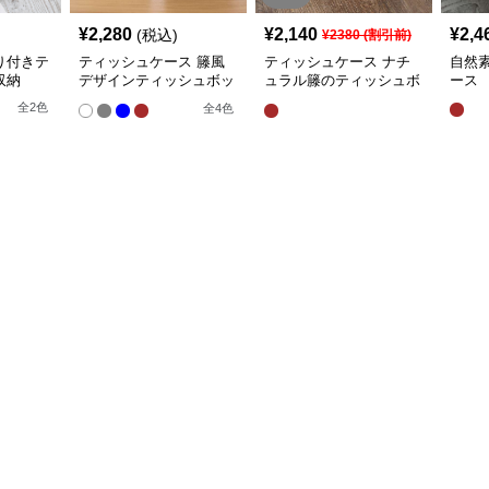
¥
2,280
¥
2,140
¥
2,4
(税込)
¥
2380
(割引前)
り付きテ
ティッシュケース 籐風
ティッシュケース ナチ
自然
収納
デザインティッシュボッ
ュラル籐のティッシュボ
ース
クス
ックス
全
2
色
全
4
色