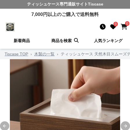
ティッシュケース
専門通販サイト
Tiscase
7,000
円以上のご購入で送料無料
0
0
新着商品
商品を検索
人気ランキング
Tiscase TOP
›
木製の一覧
›
ティッシュケース 天然木目スムーズ
Previous slide
Ne