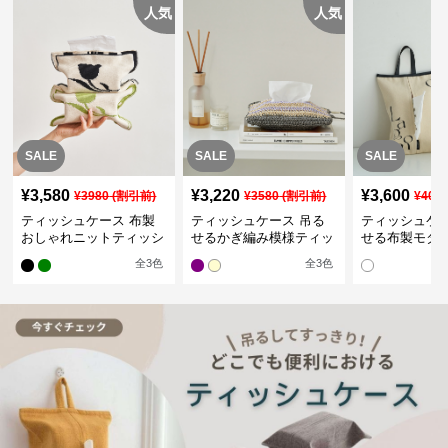
人気
人気
SALE
SALE
SALE
¥
3,580
¥
3,220
¥
3,600
¥
3980
(割引前)
¥
3580
(割引前)
¥
400
ティッシュケース 布製
ティッシュケース 吊る
ティッシュケー
おしゃれニットティッシ
せるかぎ編み模様ティッ
せる布製モダ
ュカバー
シュケース
インポーチ
全
3
色
全
3
色