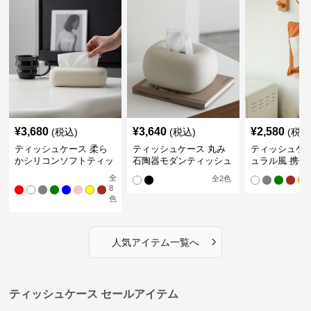
¥
3,680
¥
3,640
¥
2,580
(税込)
(税込)
(税込
ティッシュケース 柔ら
ティッシュケース 丸み
ティッシュケー
かシリコンソフトティッ
石陶器モダンティッシュ
ュラル風 携帯
シュボックス
ボックス
ュポーチ
全
全
2
色
8
色
›
人気アイテム一覧へ
ティッシュケース セールアイテム