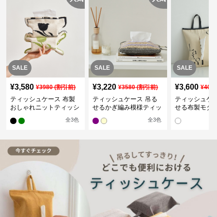
SALE
SALE
SALE
¥
3,580
¥
3,220
¥
3,600
¥
3980
(割引前)
¥
3580
(割引前)
¥
400
ティッシュケース 布製
ティッシュケース 吊る
ティッシュケー
おしゃれニットティッシ
せるかぎ編み模様ティッ
せる布製モダ
ュカバー
シュケース
インポーチ
全
3
色
全
3
色