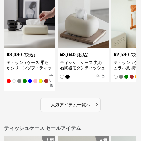
¥
3,680
¥
3,640
¥
2,580
(税込)
(税込)
(税込
ティッシュケース 柔ら
ティッシュケース 丸み
ティッシュケー
かシリコンソフトティッ
石陶器モダンティッシュ
ュラル風 携帯
シュボックス
ボックス
ュポーチ
全
全
2
色
8
色
›
人気アイテム一覧へ
ティッシュケース セールアイテム
人気
人気