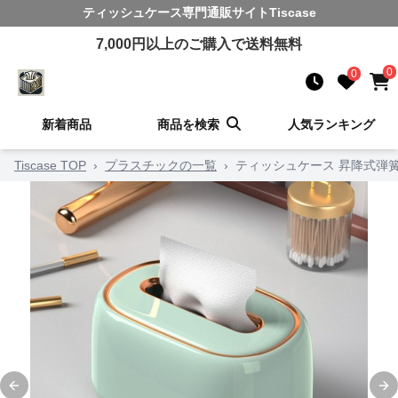
ティッシュケース
専門通販サイト
Tiscase
7,000
円以上のご購入で送料無料
0
0
新着商品
商品を検索
人気ランキング
Tiscase TOP
›
プラスチックの一覧
›
ティッシュケース 昇降式弾
Previous slide
Ne