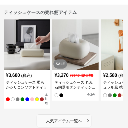
ティッシュケースの売れ筋アイテム
SALE
¥
3,680
¥
3,270
¥
2,580
(税込)
(税込
¥
3640
(割引前)
ティッシュケース 柔ら
ティッシュケース 丸み
ティッシュケー
かシリコンソフトティッ
石陶器モダンティッシュ
ュラル風 携帯
シュボックス
ボックス
ュポーチ
全
全
2
色
8
色
›
人気アイテム一覧へ