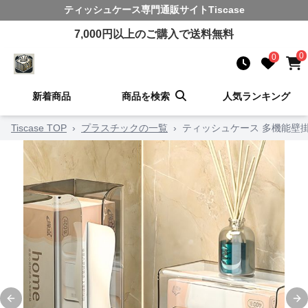
ティッシュケース
専門通販サイト
Tiscase
7,000
円以上のご購入で送料無料
0
0
新着商品
商品を検索
人気ランキング
Tiscase TOP
›
プラスチックの一覧
›
ティッシュケース 多機能壁
Previous slide
Ne