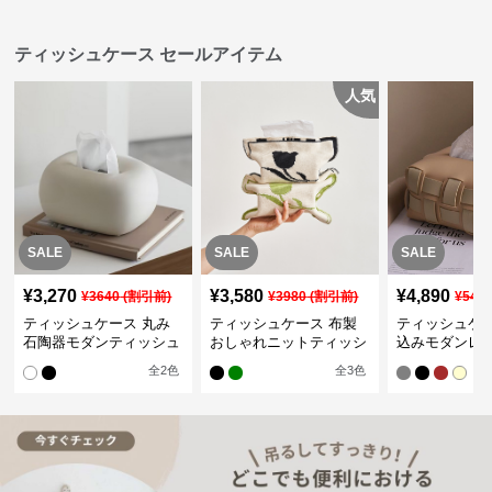
ティッシュケース セールアイテム
人気
SALE
SALE
SALE
¥
3,270
¥
3,580
¥
4,890
¥
3640
(割引前)
¥
3980
(割引前)
¥
544
ティッシュケース 丸み
ティッシュケース 布製
ティッシュケー
石陶器モダンティッシュ
おしゃれニットティッシ
込みモダンレ
ボックス
ュカバー
ティッシュボ
全
2
色
全
3
色