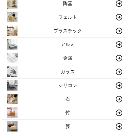
陶器
フェルト
プラスチック
アルミ
金属
ガラス
シリコン
石
竹
籐