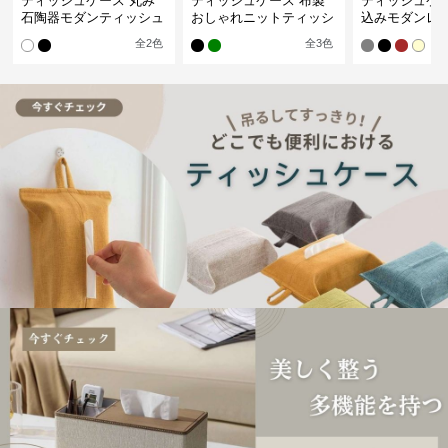
ティッシュケース 丸み
ティッシュケース 布製
ティッシュケー
石陶器モダンティッシュ
おしゃれニットティッシ
込みモダンレ
ボックス
ュカバー
ティッシュボ
全
2
色
全
3
色