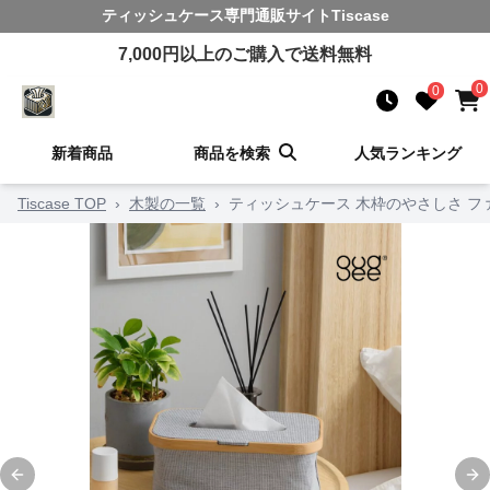
ティッシュケース
専門通販サイト
Tiscase
7,000
円以上のご購入で送料無料
0
0
新着商品
商品を検索
人気ランキング
Tiscase TOP
›
木製の一覧
›
ティッシュケース 木枠のやさしさ 
Previous slide
Ne