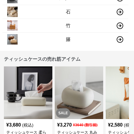
石
竹
籐
ティッシュケースの売れ筋アイテム
SALE
¥
3,680
¥
3,270
¥
2,580
(税込)
(税込
¥
3640
(割引前)
ティッシュケース 柔ら
ティッシュケース 丸み
ティッシュケー