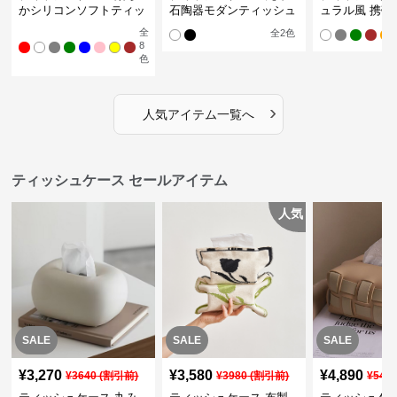
かシリコンソフトティッ
石陶器モダンティッシュ
ュラル風 携帯
シュボックス
ボックス
ュポーチ
全
全
2
色
8
色
›
人気アイテム一覧へ
ティッシュケース セールアイテム
人気
SALE
SALE
SALE
¥
3,270
¥
3,580
¥
4,890
¥
3640
(割引前)
¥
3980
(割引前)
¥
544