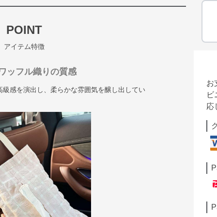
POINT
アイテム特徴
ワッフル織りの質感
お
高級感を演出し、柔らかな雰囲気を醸し出してい
ビ
応
P
P