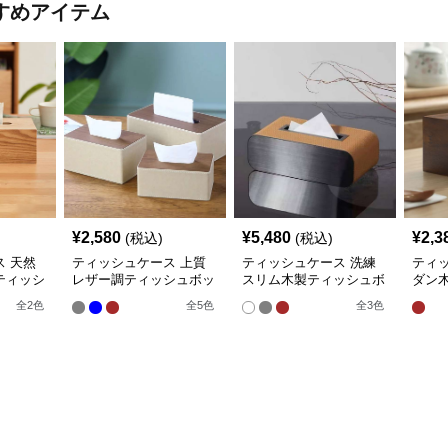
すめアイテム
¥
2,580
¥
5,480
¥
2,3
(税込)
(税込)
 天然
ティッシュケース 上質
ティッシュケース 洗練
ティ
ティッシ
レザー調ティッシュボッ
スリム木製ティッシュボ
ダン
クス
ックス
クス
全
2
色
全
5
色
全
3
色