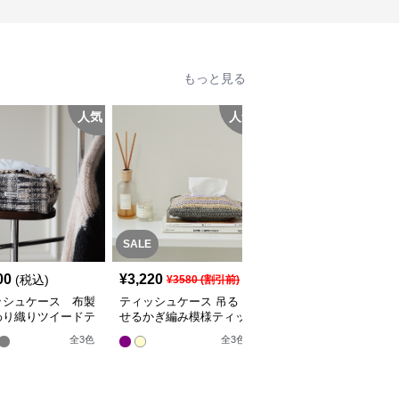
もっと見る
人気
人気
人
SALE
SALE
00
¥
3,220
¥
3,600
(税込)
¥
3580
(割引前)
¥
4000
(割引前)
ッシュケース 布製
ティッシュケース 吊る
ティッシュケース 布製
わり織りツイードテ
せるかぎ編み模様ティッ
かわいいハート模様ニッ
シュケース
シュケース
トケース
全
3
色
全
3
色
全
2
色