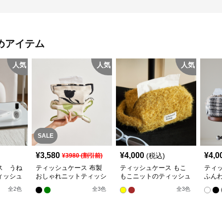
めアイテム
人気
人気
人気
SALE
¥
3,580
¥
4,000
¥
4,0
(税込)
¥
3980
(割引前)
ス うね
ティッシュケース 布製
ティッシュケース もこ
ティ
ィッシュ
おしゃれニットティッシ
もこニットのティッシュ
ふん
ュカバー
ボックス
ィッ
全
2
色
全
3
色
全
3
色