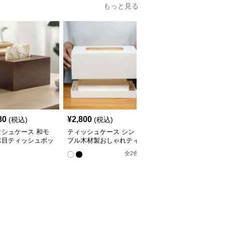
もっと見る
80
¥
2,800
¥
2,740
(税込)
(税込)
(税込)
ッシュケース 和モ
ティッシュケース シン
ティッシュケース 北欧
木目ティッシュボッ
プル木材製おしゃれティ
風シンプル木目ティッシ
ッシュボックス
ュボックス
全
6
色
全
2
色