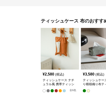
ティッシュケース
布
のおすす
¥
2,580
¥
3,580
(税込)
(税込)
ティッシュケース ナチ
ティッシュケー
ュラル風 携帯ティッシ
り模様織り布テ
ュポーチ
ケース
全
6
色