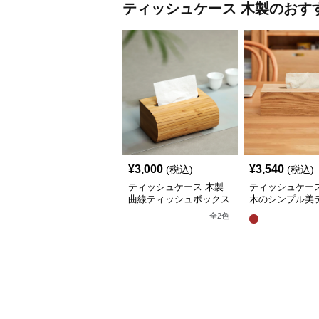
ティッシュケース
木製
のおす
¥
3,000
¥
3,540
(税込)
(税込)
ティッシュケース 木製
ティッシュケース
曲線ティッシュボックス
木のシンプル美
ュボックス
全
2
色