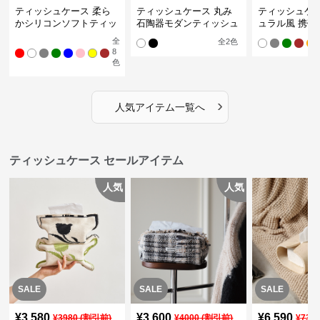
ティッシュケース 柔ら
ティッシュケース 丸み
ティッシュケー
かシリコンソフトティッ
石陶器モダンティッシュ
ュラル風 携帯
シュボックス
ボックス
ュポーチ
全
全
2
色
8
色
›
人気アイテム一覧へ
ティッシュケース セールアイテム
人気
人気
SALE
SALE
SALE
¥
3,580
¥
3,600
¥
6,590
¥
3980
(割引前)
¥
4000
(割引前)
¥
732