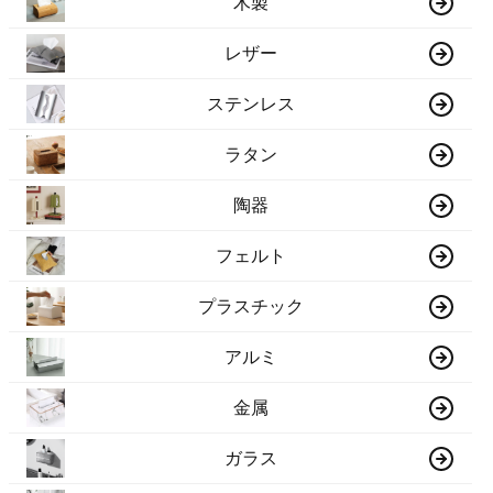
木製
レザー
ステンレス
ラタン
陶器
フェルト
プラスチック
アルミ
金属
ガラス