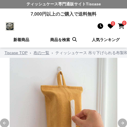
ティッシュケース
専門通販サイト
Tiscase
7,000
円以上のご購入で送料無料
0
0
新着商品
商品を検索
人気ランキング
Tiscase TOP
›
布の一覧
›
ティッシュケース 吊り下げられる布製
Previous slide
Ne