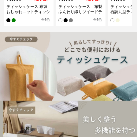
ティッシュケース 布製
ティッシュケース 布製
ティッシュケ
おしゃれニットティッシ
ふんわり織りツイードテ
石調丸型ティ
ュカバー
ィッシュケース
ス
全
3
色
全
3
色