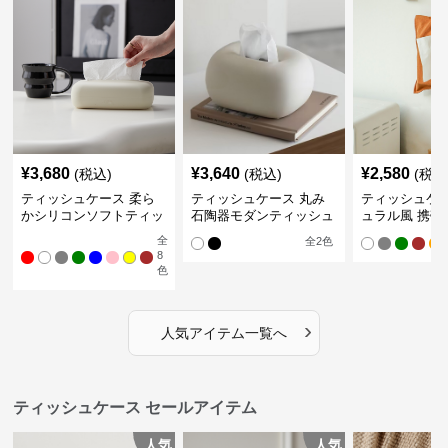
¥
3,680
¥
3,640
¥
2,580
(税込)
(税込)
(税込
ティッシュケース 柔ら
ティッシュケース 丸み
ティッシュケー
かシリコンソフトティッ
石陶器モダンティッシュ
ュラル風 携帯
シュボックス
ボックス
ュポーチ
全
全
2
色
8
色
›
人気アイテム一覧へ
ティッシュケース セールアイテム
人気
人気