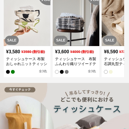
SALE
SALE
SALE
¥
3,580
¥
3,600
¥
6,590
¥
3980
(割引前)
¥
4000
(割引前)
¥
732
ティッシュケース 布製
ティッシュケース 布製
ティッシュケ
おしゃれニットティッシ
ふんわり織りツイードテ
石調丸型ティ
ュカバー
ィッシュケース
ス
全
3
色
全
3
色