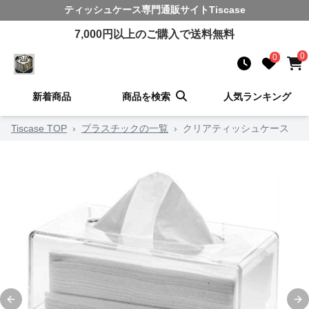
ティッシュケース
専門通販サイト
Tiscase
7,000
円以上のご購入で送料無料
0
0
新着商品
商品を検索
人気ランキング
Tiscase TOP
›
プラスチックの一覧
›
クリアティッシュケース
Previous slide
Ne