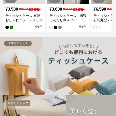
¥
3,580
¥
3,600
¥
6,590
¥
3980
(割引前)
¥
4000
(割引前)
¥
732
ティッシュケース 布製
ティッシュケース 布製
ティッシュケ
おしゃれニットティッシ
ふんわり織りツイードテ
石調丸型ティ
ュカバー
ィッシュケース
ス
全
3
色
全
3
色