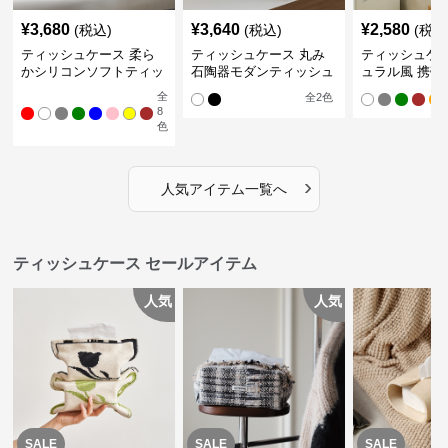
¥
3,680
¥
3,640
¥
2,580
(税込)
(税込)
(税込
ティッシュケース 柔ら
ティッシュケース 丸み
ティッシュケー
かシリコンソフトティッ
石陶器モダンティッシュ
ュラル風 携帯
シュボックス
ボックス
ュポーチ
全
全
2
色
8
色
›
人気アイテム一覧へ
ティッシュケース セールアイテム
人気
人気
SALE
SALE
SALE