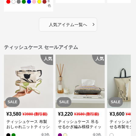
8
色
›
人気アイテム一覧へ
ティッシュケース セールアイテム
人気
人気
SALE
SALE
SALE
¥
3,580
¥
3,220
¥
3,600
¥
3980
(割引前)
¥
3580
(割引前)
¥
400
ティッシュケース 布製
ティッシュケース 吊る
ティッシュケー
おしゃれニットティッシ
せるかぎ編み模様ティッ
せる布製モダ
ュカバー
シュケース
インポーチ
全
3
色
全
3
色