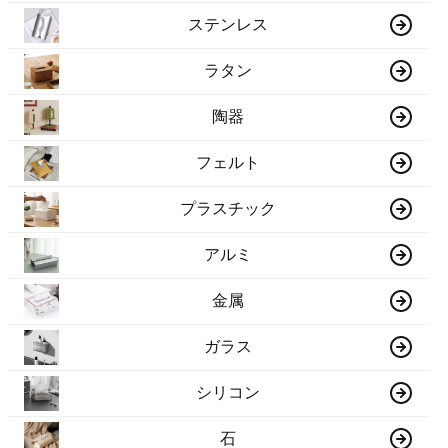
ステンレス
ラタン
陶器
フェルト
プラスチック
アルミ
金属
ガラス
シリコン
石