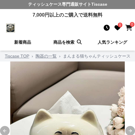
ティッシュケース
専門通販サイト
Tiscase
7,000
円以上のご購入で送料無料
0
0
新着商品
商品を検索
人気ランキング
Tiscase TOP
›
陶器の一覧
›
まんまる猫ちゃんティッシュケース
Previous slide
Ne