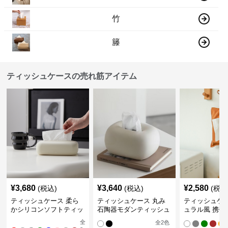
竹
籐
ティッシュケースの売れ筋アイテム
¥
3,680
¥
3,640
¥
2,580
(税込)
(税込)
(税込
ティッシュケース 柔ら
ティッシュケース 丸み
ティッシュケー
かシリコンソフトティッ
石陶器モダンティッシュ
ュラル風 携帯
シュボックス
ボックス
ュポーチ
全
全
2
色