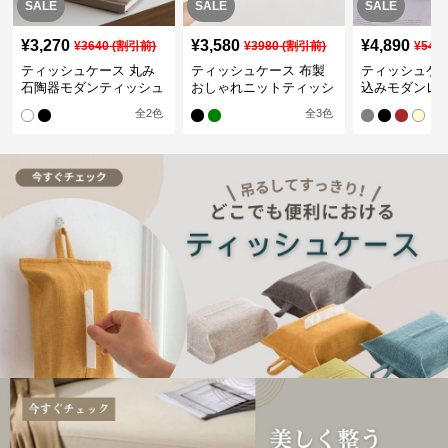
SALE
SALE
SALE
¥
3,270
¥
3,580
¥
4,890
¥
3640
(割引前)
¥
3980
(割引前)
¥
544
ティッシュケース 丸み
ティッシュケース 布製
ティッシュケー
石陶器モダンティッシュ
おしゃれニットティッシ
込みモダンレ
ボックス
ュカバー
ティッシュボ
全
2
色
全
3
色