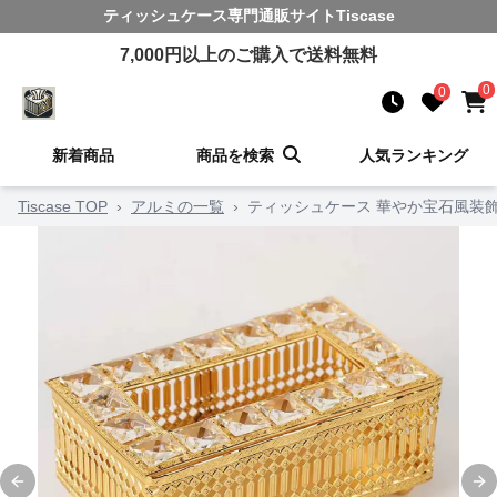
ティッシュケース
専門通販サイト
Tiscase
7,000
円以上のご購入で送料無料
0
0
新着商品
商品を検索
人気ランキング
Tiscase TOP
›
アルミの一覧
›
ティッシュケース 華やか宝石風装
Previous slide
Ne