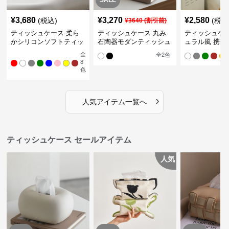
SALE
¥
3,680
¥
3,270
¥
2,580
(税込)
(税込
¥
3640
(割引前)
ティッシュケース 柔ら
ティッシュケース 丸み
ティッシュケー
かシリコンソフトティッ
石陶器モダンティッシュ
ュラル風 携帯
シュボックス
ボックス
ュポーチ
全
全
2
色
8
色
›
人気アイテム一覧へ
ティッシュケース セールアイテム
人気