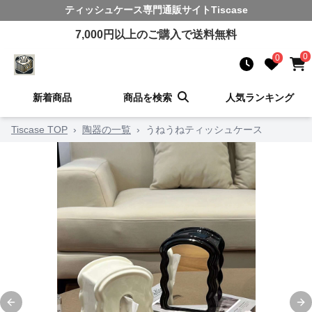
ティッシュケース
専門通販サイト
Tiscase
7,000
円以上のご購入で送料無料
0
0
新着商品
商品を検索
人気ランキング
Tiscase TOP
›
陶器の一覧
›
うねうねティッシュケース
Previous slide
Ne