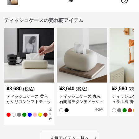
ティッシュケースの売れ筋アイテム
¥
3,680
¥
3,640
¥
2,580
(税込)
(税込)
(税込
ティッシュケース 柔ら
ティッシュケース 丸み
ティッシュケー
かシリコンソフトティッ
石陶器モダンティッシュ
ュラル風 携帯
シュボックス
ボックス
ュポーチ
全
全
2
色
8
色
›
人気アイテム一覧へ