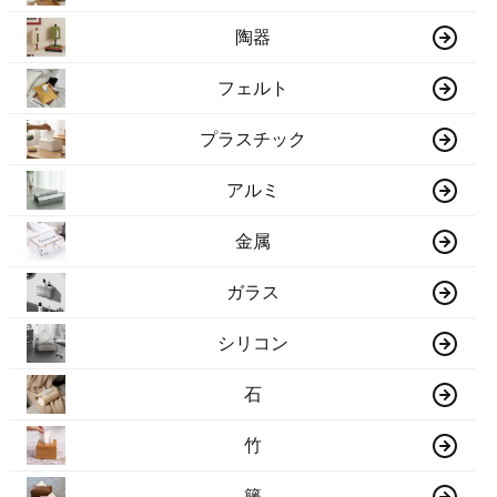
陶器
フェルト
プラスチック
アルミ
金属
ガラス
シリコン
石
竹
籐