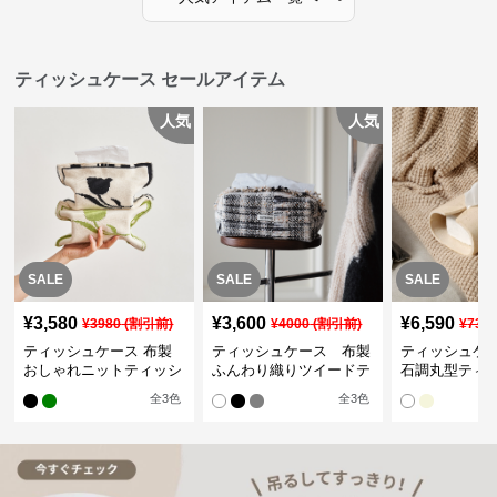
ティッシュケース セールアイテム
人気
人気
SALE
SALE
SALE
¥
3,580
¥
3,600
¥
6,590
¥
3980
(割引前)
¥
4000
(割引前)
¥
732
ティッシュケース 布製
ティッシュケース 布製
ティッシュケ
おしゃれニットティッシ
ふんわり織りツイードテ
石調丸型ティ
ュカバー
ィッシュケース
ス
全
3
色
全
3
色