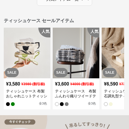
ティッシュケース セールアイテム
人気
人気
SALE
SALE
SALE
¥
3,580
¥
3,600
¥
6,590
¥
3980
(割引前)
¥
4000
(割引前)
¥
732
ティッシュケース 布製
ティッシュケース 布製
ティッシュケ
おしゃれニットティッシ
ふんわり織りツイードテ
石調丸型ティ
ュカバー
ィッシュケース
ス
全
3
色
全
3
色