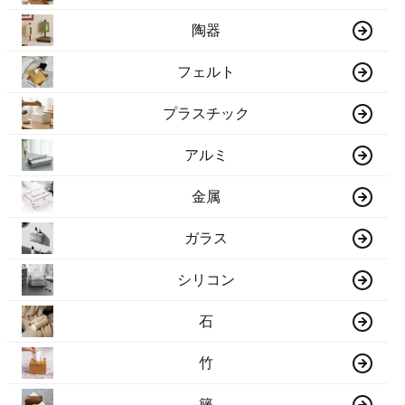
陶器
フェルト
プラスチック
アルミ
金属
ガラス
シリコン
石
竹
籐