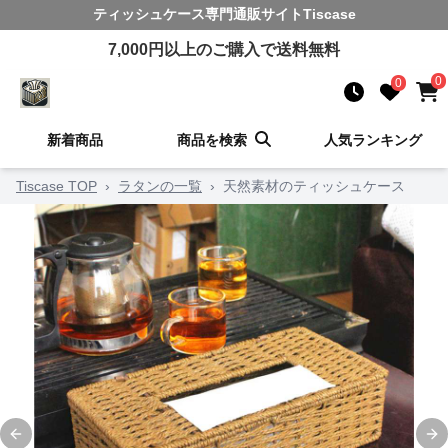
ティッシュケース
専門通販サイト
Tiscase
7,000
円以上のご購入で送料無料
0
0
新着商品
商品を検索
人気ランキング
Tiscase TOP
›
ラタンの一覧
›
天然素材のティッシュケース
Previous slide
Ne