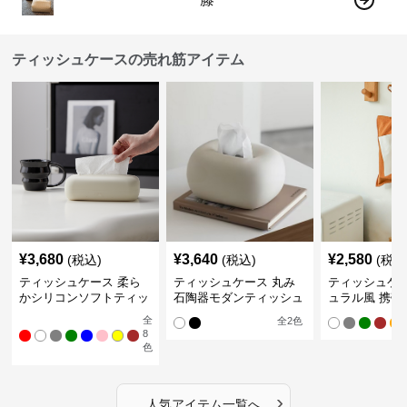
ティッシュケースの売れ筋アイテム
¥
3,680
¥
3,640
¥
2,580
(税込)
(税込)
(税込
ティッシュケース 柔ら
ティッシュケース 丸み
ティッシュケー
かシリコンソフトティッ
石陶器モダンティッシュ
ュラル風 携帯
シュボックス
ボックス
ュポーチ
全
全
2
色
8
色
›
人気アイテム一覧へ