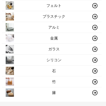
フェルト
プラスチック
アルミ
金属
ガラス
シリコン
石
竹
籐