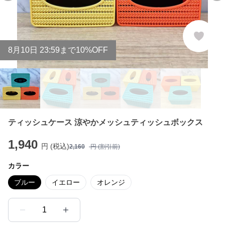
8
月
10
日 23:59まで10%OFF
ティッシュケース 涼やかメッシュティッシュボックス
1,940
円 (税込)
2,160
円 (割引前)
カラー
ブルー
イエロー
オレンジ
1