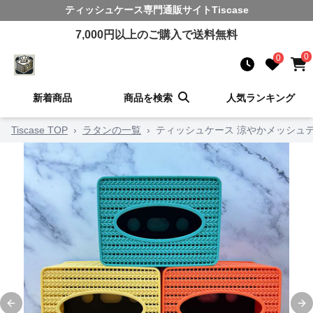
ティッシュケース
専門通販サイト
Tiscase
7,000
円以上のご購入で送料無料
0
0
新着商品
商品を検索
人気ランキング
Tiscase TOP
›
ラタンの一覧
›
ティッシュケース 涼やかメッシュ
Previous slide
Ne