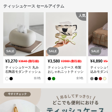
ティッシュケース セールアイテム
人気
SALE
SALE
SALE
¥
3,270
¥
3,580
¥
4,890
¥
3640
(割引前)
¥
3980
(割引前)
¥
544
ティッシュケース 丸み
ティッシュケース 布製
ティッシュケー
石陶器モダンティッシュ
おしゃれニットティッシ
込みモダンレ
ボックス
ュカバー
ティッシュボ
全
2
色
全
3
色