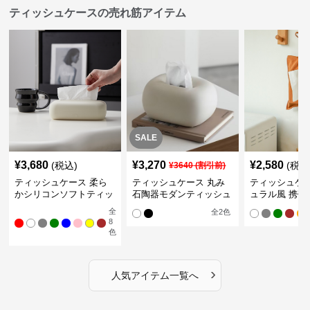
ティッシュケースの売れ筋アイテム
SALE
¥
3,680
¥
3,270
¥
2,580
(税込)
(税込
¥
3640
(割引前)
ティッシュケース 柔ら
ティッシュケース 丸み
ティッシュケー
かシリコンソフトティッ
石陶器モダンティッシュ
ュラル風 携帯
シュボックス
ボックス
ュポーチ
全
全
2
色
8
色
›
人気アイテム一覧へ