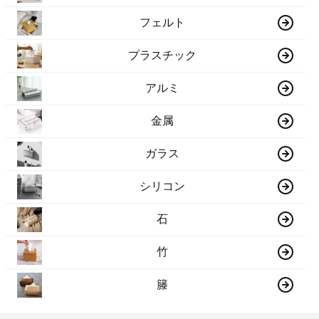
フェルト
プラスチック
アルミ
金属
ガラス
シリコン
石
竹
籐