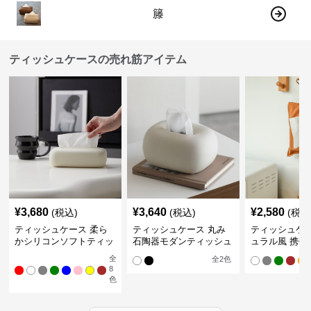
籐
ティッシュケースの売れ筋アイテム
¥
3,680
¥
3,640
¥
2,580
(税込)
(税込)
(税込
ティッシュケース 柔ら
ティッシュケース 丸み
ティッシュケー
かシリコンソフトティッ
石陶器モダンティッシュ
ュラル風 携帯
シュボックス
ボックス
ュポーチ
全
全
2
色
8
色