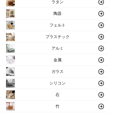
ラタン
陶器
フェルト
プラスチック
アルミ
金属
ガラス
シリコン
石
竹