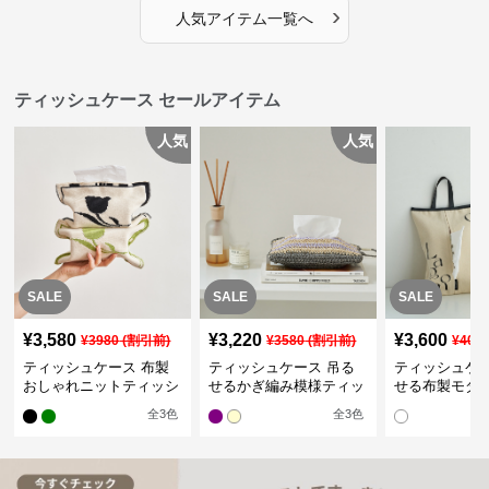
›
人気アイテム一覧へ
ティッシュケース セールアイテム
人気
人気
SALE
SALE
SALE
¥
3,580
¥
3,220
¥
3,600
¥
3980
(割引前)
¥
3580
(割引前)
¥
400
ティッシュケース 布製
ティッシュケース 吊る
ティッシュケー
おしゃれニットティッシ
せるかぎ編み模様ティッ
せる布製モダ
ュカバー
シュケース
インポーチ
全
3
色
全
3
色