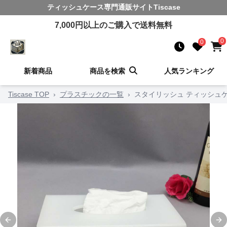
ティッシュケース
専門通販サイト
Tiscase
7,000
円以上のご購入で送料無料
0
0
新着商品
商品を検索
人気ランキング
Tiscase TOP
›
プラスチックの一覧
›
スタイリッシュ ティッシュ
Previous slide
Ne