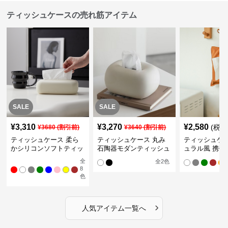
ティッシュケースの売れ筋アイテム
SALE
SALE
¥
3,310
¥
3,270
¥
2,580
(税込
¥
3680
(割引前)
¥
3640
(割引前)
ティッシュケース 柔ら
ティッシュケース 丸み
ティッシュケー
かシリコンソフトティッ
石陶器モダンティッシュ
ュラル風 携帯
シュボックス
ボックス
ュポーチ
全
全
2
色
8
色
›
人気アイテム一覧へ