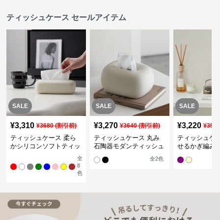
ティッシュケース セールアイテム
SALE
SALE
SALE
¥
3,310
¥
3,270
¥
3,220
¥
3680
(割引前)
¥
3640
(割引前)
¥
358
ティッシュケース 柔ら
ティッシュケース 丸み
ティッシュケー
かシリコンソフトティッ
石陶器モダンティッシュ
せるかぎ編み
シュボックス
ボックス
シュケース
全
全
2
色
8
色