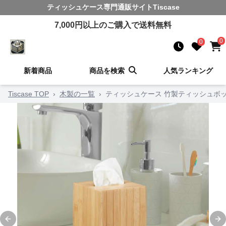
ティッシュケース
専門通販サイト
Tiscase
7,000
円以上のご購入で送料無料
0
0
新着商品
商品を検索
人気ランキング
Tiscase TOP
›
木製の一覧
›
ティッシュケース 竹製ティッシュボ
Previous slide
Ne