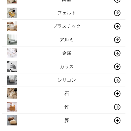
フェルト
プラスチック
アルミ
金属
ガラス
シリコン
石
竹
籐