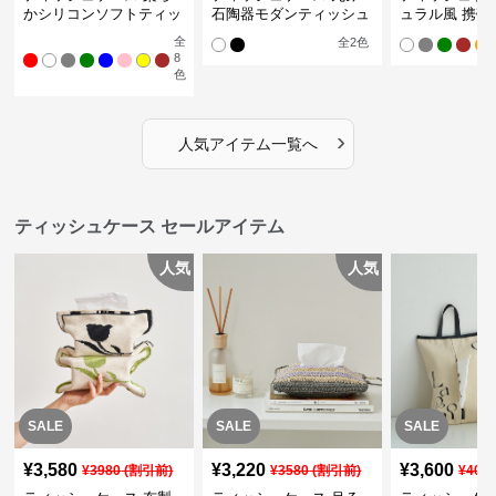
かシリコンソフトティッ
石陶器モダンティッシュ
ュラル風 携帯
シュボックス
ボックス
ュポーチ
全
全
2
色
8
色
›
人気アイテム一覧へ
ティッシュケース セールアイテム
人気
人気
SALE
SALE
SALE
¥
3,580
¥
3,220
¥
3,600
¥
3980
(割引前)
¥
3580
(割引前)
¥
400