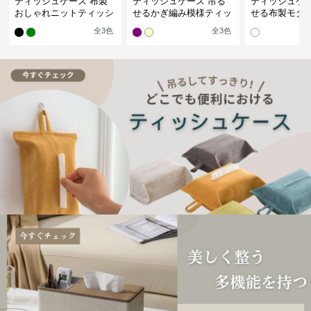
ティッシュケース 布製
ティッシュケース 吊る
ティッシュケー
おしゃれニットティッシ
せるかぎ編み模様ティッ
せる布製モダ
ュカバー
シュケース
インポーチ
全
3
色
全
3
色