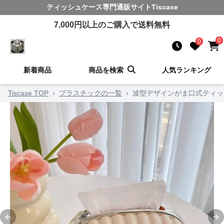
ティッシュケース
専門通販サイト
Tiscase
7,000
円以上のご購入で送料無料
0
0
新着商品
商品を検索
人気ランキング
Tiscase TOP
›
プラスチックの一覧
›
波型デザインがま口式ティッ
Previous slide
Ne