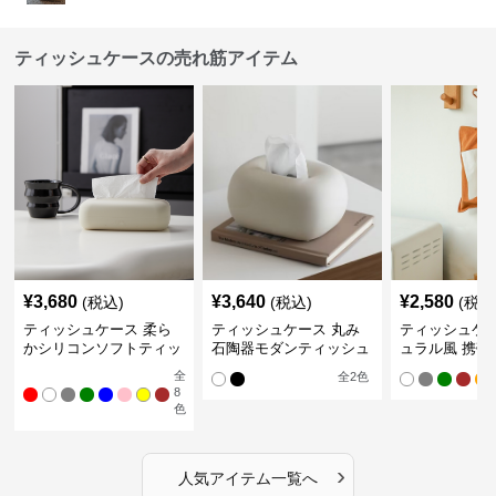
ティッシュケースの売れ筋アイテム
¥
3,680
¥
3,640
¥
2,580
(税込)
(税込)
(税込
ティッシュケース 柔ら
ティッシュケース 丸み
ティッシュケー
かシリコンソフトティッ
石陶器モダンティッシュ
ュラル風 携帯
シュボックス
ボックス
ュポーチ
全
全
2
色
8
色
›
人気アイテム一覧へ