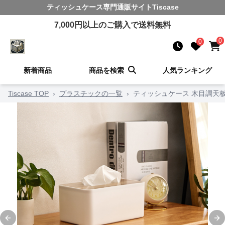
ティッシュケース
専門通販サイト
Tiscase
7,000
円以上のご購入で送料無料
0
0
新着商品
商品を検索
人気ランキング
Tiscase TOP
›
プラスチックの一覧
›
ティッシュケース 木目調天
Previous slide
Ne