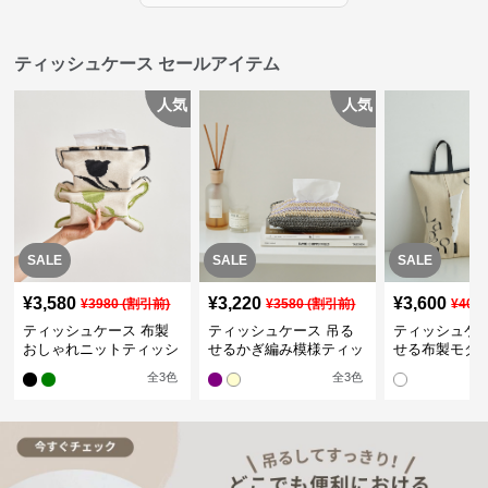
ティッシュケース セールアイテム
人気
人気
SALE
SALE
SALE
¥
3,580
¥
3,220
¥
3,600
¥
3980
(割引前)
¥
3580
(割引前)
¥
400
ティッシュケース 布製
ティッシュケース 吊る
ティッシュケー
おしゃれニットティッシ
せるかぎ編み模様ティッ
せる布製モダ
ュカバー
シュケース
インポーチ
全
3
色
全
3
色