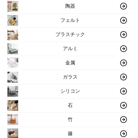
陶器
フェルト
プラスチック
アルミ
金属
ガラス
シリコン
石
竹
籐