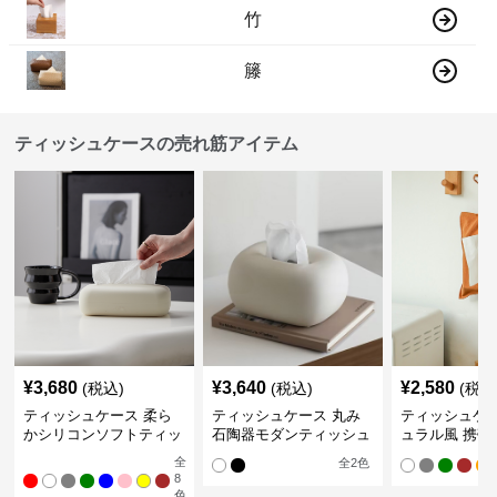
竹
籐
ティッシュケースの売れ筋アイテム
¥
3,680
¥
3,640
¥
2,580
(税込)
(税込)
(税込
ティッシュケース 柔ら
ティッシュケース 丸み
ティッシュケー
かシリコンソフトティッ
石陶器モダンティッシュ
ュラル風 携帯
シュボックス
ボックス
ュポーチ
全
全
2
色
8
色