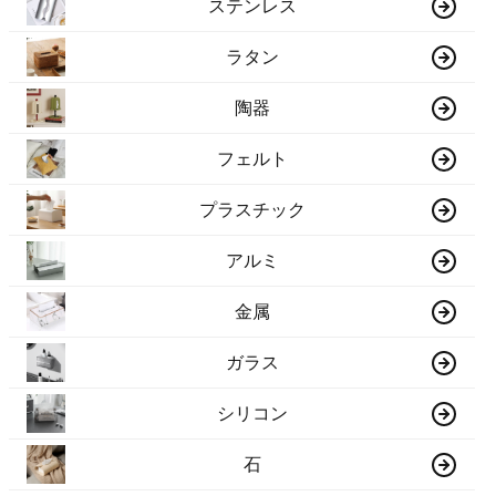
ステンレス
ラタン
陶器
フェルト
プラスチック
アルミ
金属
ガラス
シリコン
石