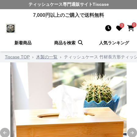
ティッシュケース
専門通販サイト
Tiscase
7,000
円以上のご購入で送料無料
0
0
新着商品
商品を検索
人気ランキング
Tiscase TOP
›
木製の一覧
›
ティッシュケース 竹材長方形ティッ
Previous slide
Ne