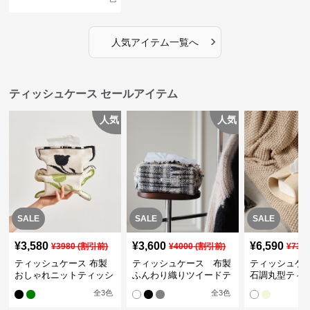
›
人気アイテム一覧へ
ティッシュケース セールアイテム
人気
人気
SALE
SALE
SALE
¥
3,580
¥
3,600
¥
6,590
¥
3980
(割引前)
¥
4000
(割引前)
¥
732
ティッシュケース 布製
ティッシュケース 布製
ティッシュケ
おしゃれニットティッシ
ふんわり織りツイードテ
石調丸型ティ
ュカバー
ィッシュケース
ス
全
3
色
全
3
色