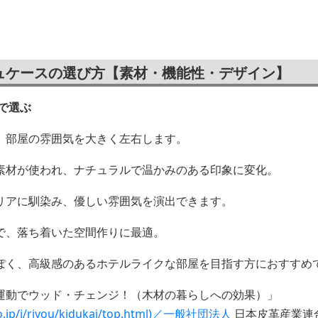
ポーチ
ィッシュケース
優しさ
ュケースの選び方【素材・機能性・デザイン】
で選ぶ
、部屋の雰囲気を大きく左右します。
素材が使われ、ナチュラルで温かみのある印象に変化。
リアに馴染み、優しい雰囲気を演出できます。
で、落ち着いた空間作りに最適。
ぽく、高級感のあるホテルライクな部屋を目指す方におすすめ
運動でウッド・チェンジ！（木材の暮らしへの効果）」
.go.jp/j/riyou/kidukai/top.html)／一般社団法人
日本皮革産業連合