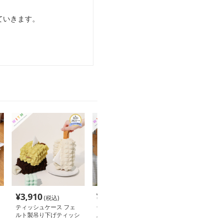
ていきます。
¥
3,910
¥
5,690
¥
4,320
(税込)
(税込)
(税込
ティッシュケース フェ
ティッシュケース フェ
フェルト製チェ
ルト製吊り下げティッシ
ルト花柄ティッシュカバ
ィッシュケース