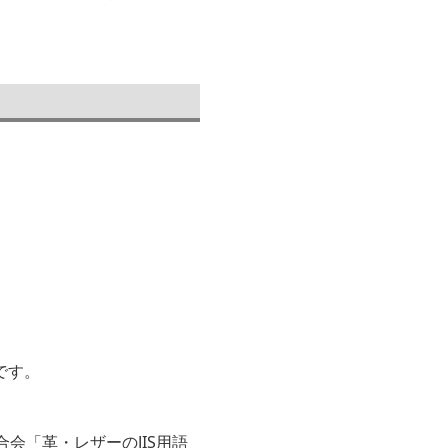
ュカバー かわいい車載
ー吊り下げ可能なかわい
式カバー
用
いケース
です。
会「革・レザーのJIS用語