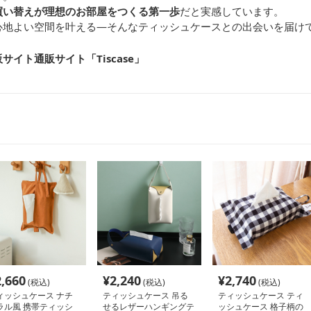
買い替えが理想のお部屋をつくる第一歩
だと実感しています。
心地よい空間を叶える—そんなティッシュケースとの出会いを届け
イト通販サイト「Tiscase
」
2,660
¥
2,240
¥
2,740
(税込)
(税込)
(税込)
ィッシュケース ナチ
ティッシュケース 吊る
ティッシュケース ティ
ラル風 携帯ティッシ
せるレザーハンギングテ
ッシュケース 格子柄の