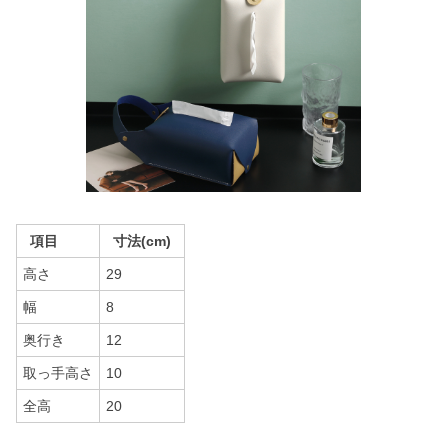
項目
寸法(cm)
高さ
29
幅
8
奥行き
12
取っ手高さ
10
全高
20