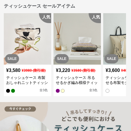
ティッシュケース セールアイテム
人気
人気
SALE
SALE
SALE
¥
3,580
¥
3,220
¥
3,600
¥
3980
(割引前)
¥
3580
(割引前)
¥
400
ティッシュケース 布製
ティッシュケース 吊る
ティッシュケー
おしゃれニットティッシ
せるかぎ編み模様ティッ
せる布製モダ
ュカバー
シュケース
インポーチ
全
3
色
全
3
色