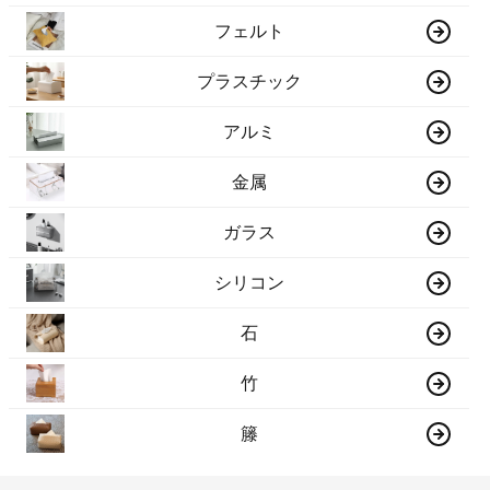
フェルト
プラスチック
アルミ
金属
ガラス
シリコン
石
竹
籐