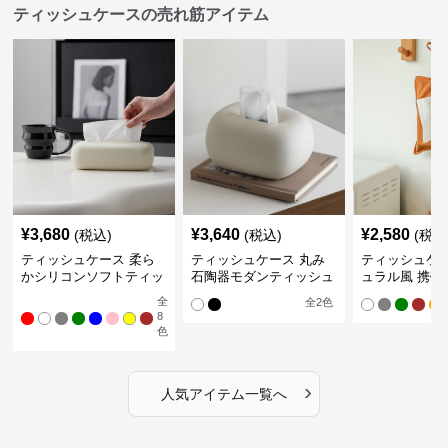
ティッシュケースの売れ筋アイテム
¥
3,680
¥
3,640
¥
2,580
(税込)
(税込)
(税込
ティッシュケース 柔ら
ティッシュケース 丸み
ティッシュケー
かシリコンソフトティッ
石陶器モダンティッシュ
ュラル風 携帯
シュボックス
ボックス
ュポーチ
全
全
2
色
8
色
›
人気アイテム一覧へ