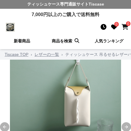
ティッシュケース
専門通販サイト
Tiscase
7,000
円以上のご購入で送料無料
0
0
新着商品
商品を検索
人気ランキング
Tiscase TOP
›
レザーの一覧
›
ティッシュケース 吊るせるレザー
Previous slide
Ne