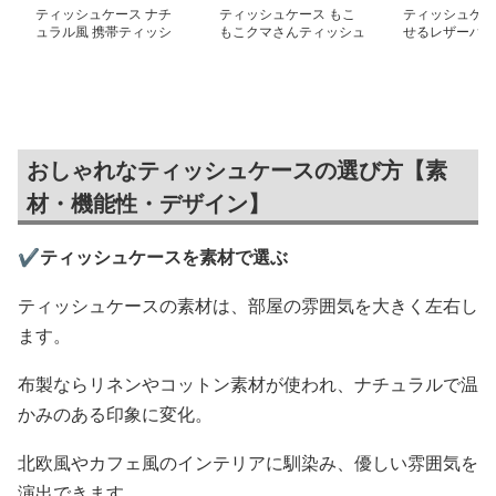
ティッシュケース ナチ
ティッシュケース もこ
ティッシュケー
ュラル風 携帯ティッシ
もこクマさんティッシュ
せるレザーハン
ュポーチ
カバー
ィッシュケース
おしゃれなティッシュケースの選び方【素
材・機能性・デザイン】
✔️ティッシュケースを素材で選ぶ
ティッシュケースの素材は、部屋の雰囲気を大きく左右し
ます。
布製ならリネンやコットン素材が使われ、ナチュラルで温
かみのある印象に変化。
北欧風やカフェ風のインテリアに馴染み、優しい雰囲気を
演出できます。