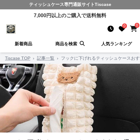
ティッシュケース
専門通販サイト
Tiscase
7,000
円以上のご購入で送料無料
0
0
新着商品
商品を検索
人気ランキング
Tiscase TOP
›
記事一覧
›
フックに下げれるティッシュケースおす