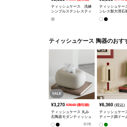
ティッシュケース 洗練
ティッシュケース
シンプルステンレスティ
ンレス製大理石
ッシュケース
れティッシュボ
ティッシュケース
陶器
のおす
SALE
¥
3,270
¥
6,360
(税込)
¥
3640
(割引前)
ティッシュケース 丸み
ティッシュケー
石陶器モダンティッシュ
ティーク調ドー
ボックス
ッシュケース
全
2
色