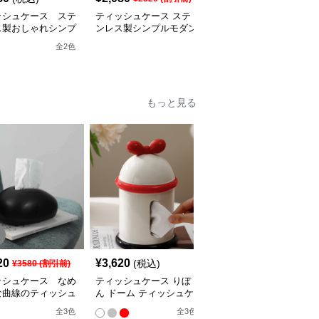
ッシュケース ステ
ティッシュケース ステ
ティッシュケース ステ
ス製おしゃれシンプ
ンレス製シンプルモダン
ンレス製壁掛けスリムテ
角ティッシュケース
スタイルティッシュケー
ィッシュケース
全
2
色
ス
もっと見る
20
¥
3,620
¥
7,760
(税込)
(税込)
¥
3580
(割引前)
ッシュケース なめ
ティッシュケース りぼ
ティッシュケース 紫陽
な曲線のティッシュ
ん ドーム ティッシュケ
花と小鳥の立体装飾陶器
ス
ース
ティッシュケース
全
3
色
全
3
色