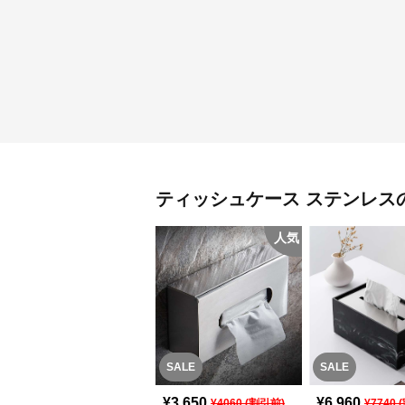
ティッシュケース
ステンレス
人気
SALE
SALE
¥
3,650
¥
6,960
¥
4060
(割引前)
¥
7740
(