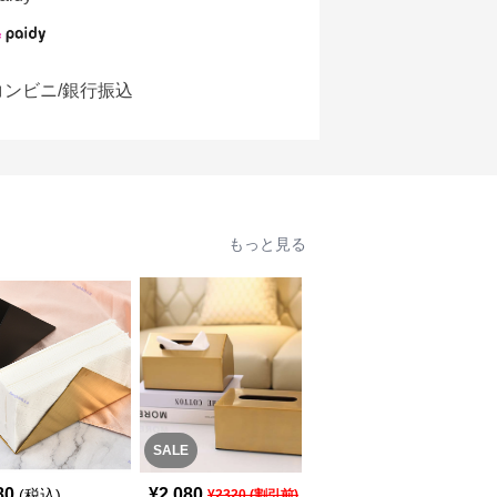
コンビニ/銀行振込
もっと見る
SALE
80
¥
2,080
¥
4,060
(税込)
(税込)
¥
2320
(割引前)