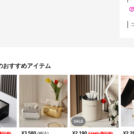
のおすすめアイテム
SALE
¥
3,580
¥
2,190
¥
2,2
(税込)
割引前)
¥
2440
(割引前)