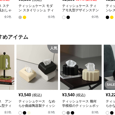
 ステ
ティッシュケース モダ
ティッシュケース ティ
ティ
風おしゃ
ン スタイリッシュ ティ
アモ丸型デザインステン
ンレ
ックス
ッシュボックス
レス製ティッシュボック
ル三
全
2
色
全
2
色
全
2
色
ス
すめアイテム
人気
SALE
¥
3,540
¥
3,540
¥
3,2
(税込)
(税込)
ス アン
ティッシュケース なめ
ティッシュケース 幾何
ティ
ム型ティ
らか曲線陶器製ティッシ
学模様のティッシュボッ
らか
ュボックス
クス
ケー
全
2
色
全
3
色
全
3
色