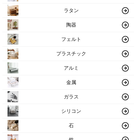
ラタン
陶器
フェルト
プラスチック
アルミ
金属
ガラス
シリコン
石
竹