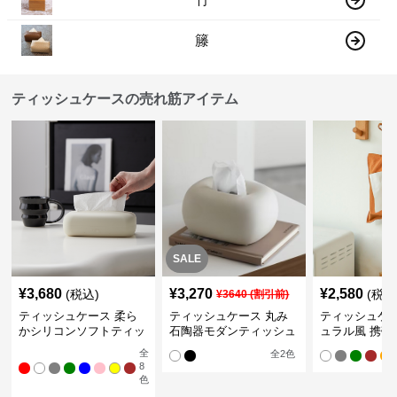
籐
ティッシュケースの売れ筋アイテム
SALE
¥
3,680
¥
3,270
¥
2,580
(税込)
(税込
¥
3640
(割引前)
ティッシュケース 柔ら
ティッシュケース 丸み
ティッシュケー
かシリコンソフトティッ
石陶器モダンティッシュ
ュラル風 携帯
シュボックス
ボックス
ュポーチ
全
全
2
色
8
色