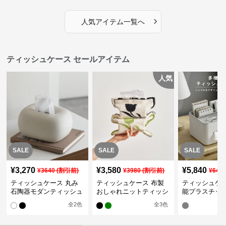
›
人気アイテム一覧へ
ティッシュケース セールアイテム
人気
SALE
SALE
SALE
¥
3,270
¥
3,580
¥
5,840
¥
3640
(割引前)
¥
3980
(割引前)
¥
649
ティッシュケース 丸み
ティッシュケース 布製
ティッシュケ
石陶器モダンティッシュ
おしゃれニットティッシ
能プラスチッ
ボックス
ュカバー
シュケース 小
全
2
色
全
3
色