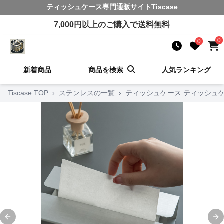
ティッシュケース
専門通販サイト
Tiscase
7,000
円以上のご購入で送料無料
0
0
新着商品
商品を検索
人気ランキング
Tiscase TOP
›
ステンレスの一覧
›
ティッシュケース ティッシュ
Previous slide
Ne