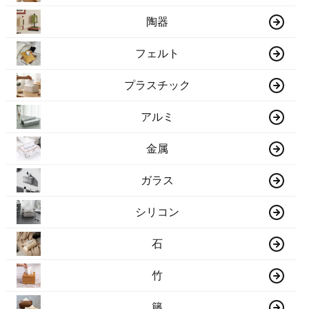
陶器
フェルト
プラスチック
アルミ
金属
ガラス
シリコン
石
竹
籐