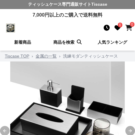
ティッシュケース
専門通販サイト
Tiscase
7,000
円以上のご購入で送料無料
0
0
新着商品
商品を検索
人気ランキング
Tiscase TOP
›
金属の一覧
›
洗練モダンティッシュケース
Previous slide
Ne