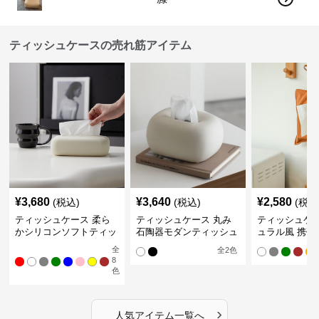
ティッシュケースの売れ筋アイテム
¥
3,680
¥
3,640
¥
2,580
(税込)
(税込)
(税込
ティッシュケース 柔ら
ティッシュケース 丸み
ティッシュケー
かシリコンソフトティッ
石陶器モダンティッシュ
ュラル風 携帯
シュボックス
ボックス
ュポーチ
全
全
2
色
8
色
›
人気アイテム一覧へ