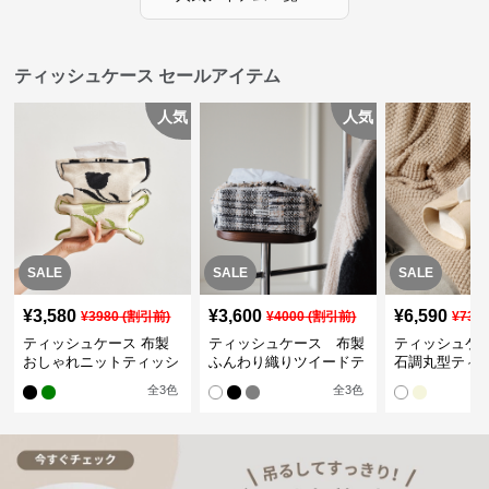
ティッシュケース セールアイテム
人気
人気
SALE
SALE
SALE
¥
3,580
¥
3,600
¥
6,590
¥
3980
(割引前)
¥
4000
(割引前)
¥
732
ティッシュケース 布製
ティッシュケース 布製
ティッシュケ
おしゃれニットティッシ
ふんわり織りツイードテ
石調丸型ティ
ュカバー
ィッシュケース
ス
全
3
色
全
3
色