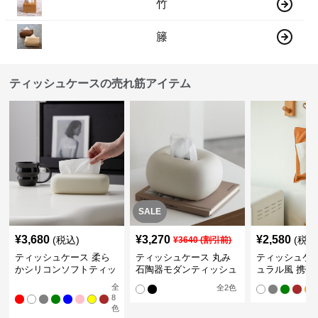
竹
籐
ティッシュケースの売れ筋アイテム
SALE
¥
3,680
¥
3,270
¥
2,580
(税込)
(税込
¥
3640
(割引前)
ティッシュケース 柔ら
ティッシュケース 丸み
ティッシュケー
かシリコンソフトティッ
石陶器モダンティッシュ
ュラル風 携帯
シュボックス
ボックス
ュポーチ
全
全
2
色
8
色