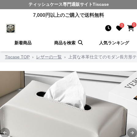
ティッシュケース
専門通販サイト
Tiscase
7,000
円以上のご購入で送料無料
0
0
新着商品
商品を検索
人気ランキング
Tiscase TOP
›
レザーの一覧
›
上質な本革仕立てのモダン長方形テ
Previous slide
Ne