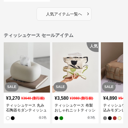
›
人気アイテム一覧へ
ティッシュケース セールアイテム
人気
SALE
SALE
SALE
¥
3,270
¥
3,580
¥
4,890
¥
3640
(割引前)
¥
3980
(割引前)
¥
544
ティッシュケース 丸み
ティッシュケース 布製
ティッシュケー
石陶器モダンティッシュ
おしゃれニットティッシ
込みモダンレ
ボックス
ュカバー
ティッシュボ
全
2
色
全
3
色