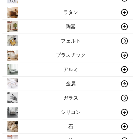
ラタン
陶器
フェルト
プラスチック
アルミ
金属
ガラス
シリコン
石