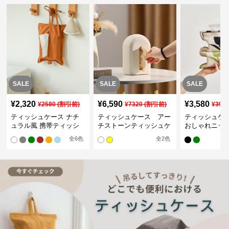
SALE
SALE
SALE
¥
2,320
¥
6,590
¥
3,580
¥
2580
(割引前)
¥
7320
(割引前)
¥
398
ティッシュケース ナチ
ティッシュケース アー
ティッシュケー
ュラル風 携帯ティッシ
チストーンティッシュケ
おしゃれニッ
ュポーチ
ース
ュカバー
全
6
色
全
2
色