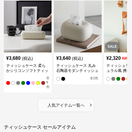
SALE
¥
3,680
¥
3,640
¥
2,320
(税込)
(税込)
¥
258
ティッシュケース 柔ら
ティッシュケース 丸み
ティッシュケー
かシリコンソフトティッ
石陶器モダンティッシュ
ュラル風 携帯
シュボックス
ボックス
ュポーチ
全
全
2
色
8
色
›
人気アイテム一覧へ
ティッシュケース セールアイテム