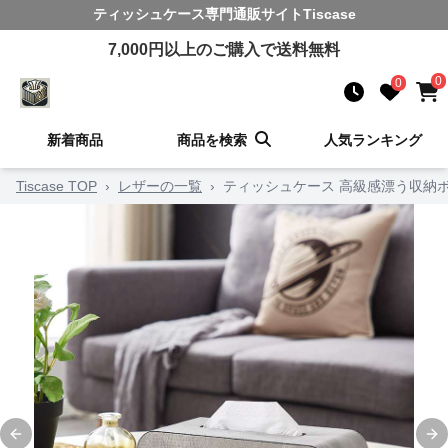
ティッシュケース
専門通販サイト
Tiscase
7,000
円以上のご購入で送料無料
0
0
新着商品
商品を検索
人気ランキング
Tiscase TOP
›
レザーの一覧
›
ティッシュケース 高級感漂う収納
Previous slide
Ne