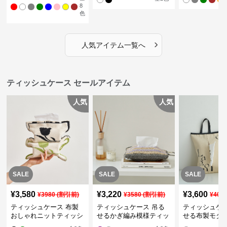
8
色
›
人気アイテム一覧へ
ティッシュケース セールアイテム
人気
人気
SALE
SALE
SALE
¥
3,580
¥
3,220
¥
3,600
¥
3980
(割引前)
¥
3580
(割引前)
¥
400
ティッシュケース 布製
ティッシュケース 吊る
ティッシュケー
おしゃれニットティッシ
せるかぎ編み模様ティッ
せる布製モダ
ュカバー
シュケース
インポーチ