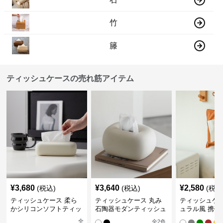
竹
籐
ティッシュケースの売れ筋アイテム
¥
3,680
¥
3,640
¥
2,580
(税込)
(税込)
(税込
ティッシュケース 柔ら
ティッシュケース 丸み
ティッシュケー
かシリコンソフトティッ
石陶器モダンティッシュ
ュラル風 携帯
シュボックス
ボックス
ュポーチ
全
全
2
色