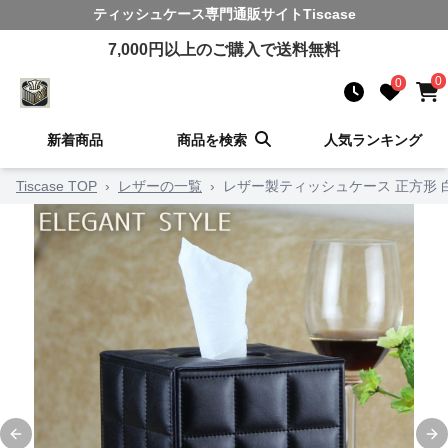
ティッシュケース
専門通販サイト
Tiscase
7,000
円以上のご購入で送料無料
0
0
新着商品
商品を検索
人気ランキング
Tiscase TOP
›
レザーの一覧
›
レザー製ティッシュケース 正方形 
Previous slide
Ne