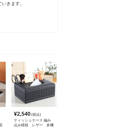
ていきます。
¥
2,540
(税込)
ティッシュケース 編み
収
込み模様 レザー 多機
能収納付き