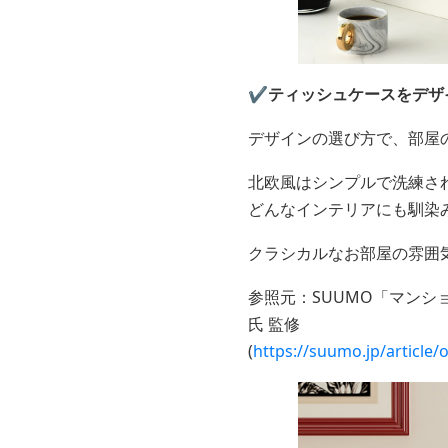
✔️ティッシュケースをデザ
デザインの選び方で、部屋
北欧風はシンプルで洗練さ
どんなインテリアにも馴染
クラシカルなお部屋の雰囲
参照元：SUUMO「マン
氏 監修
(
https://suumo.jp/articl