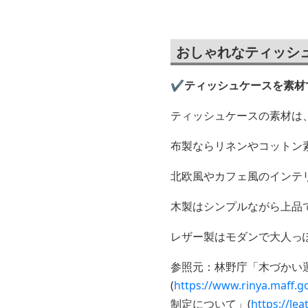
おしゃれなティッシ
✔️ティッシュケースを素材
ティッシュケースの素材は
布製ならリネンやコットン
北欧風やカフェ風のインテ
木製はシンプルながら上品
レザー製はモダンで大人っ
参照元：林野庁「木づかい
(
https://www.rinya.maff
制定について」(
https://le