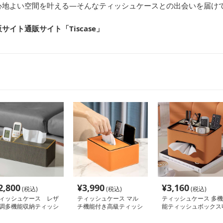
心地よい空間を叶える—そんなティッシュケースとの出会いを届け
イト通販サイト「Tiscase
」
2,800
¥
3,990
¥
3,160
(税込)
(税込)
(税込)
ィッシュケース レザ
ティッシュケース マル
ティッシュケース 多機
調多機能収納ティッシ
チ機能付き高級ティッシ
能ティッシュボックス
カバーボックス
ュボックス
納ケース