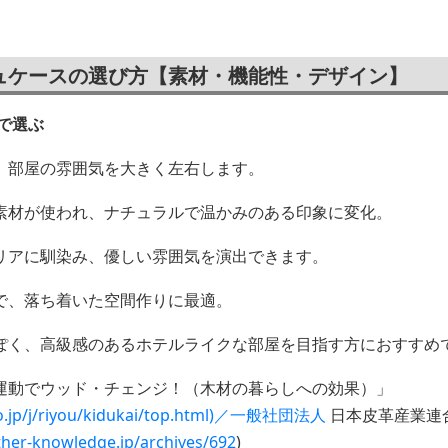
ュケースの選び方【素材・機能性・デザイン】
で選ぶ
、部屋の雰囲気を大きく左右します。
素材が使われ、ナチュラルで温かみのある印象に変化。
リアに馴染み、優しい雰囲気を演出できます。
で、落ち着いた空間作りに最適。
ぽく、高級感のあるホテルライクな部屋を目指す方におすすめ
運動でウッド・チェンジ！（木材の暮らしへの効果）」
.go.jp/j/riyou/kidukai/top.html)／一般社団法人
日本皮革産業連合
ather-knowledge.jp/archives/692
)